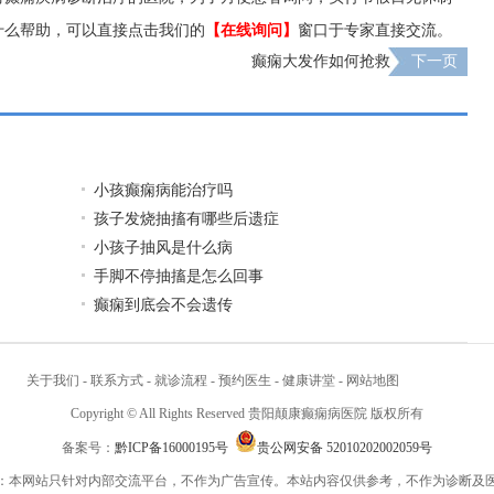
什么帮助，可以直接点击我们的
【在线询问】
窗口于专家直接交流。
癫痫大发作如何抢救
下一页
小孩癫痫病能治疗吗
孩子发烧抽搐有哪些后遗症
小孩子抽风是什么病
手脚不停抽搐是怎么回事
癫痫到底会不会遗传
关于我们
-
联系方式
-
就诊流程
-
预约医生
-
健康讲堂
-
网站地图
Copyright © All Rights Reserved 贵阳颠康癫痫病医院 版权所有
备案号：
黔ICP备16000195号
贵公网安备 52010202002059号
：本网站只针对内部交流平台，不作为广告宣传。本站内容仅供参考，不作为诊断及