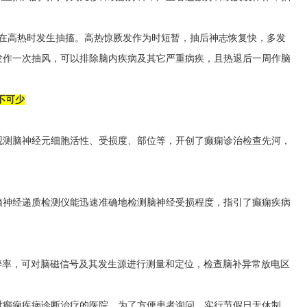
。
儿在高热时发生抽搐。高热惊厥发作为时短暂，抽后神志恢复快，多发
发作一次抽风，可以排除脑内疾病及其它严重病疾，且热退后一周作脑
不可少
观测脑神经元细胞活性、受损度、部位等，开创了癫痫诊治检查先河，
。
脑神经递质检测仪能迅速准确地检测脑神经受损程度，指引了癫痫疾病
分辨率，可对脑磁信号及其发生源进行测量和定位，检查脑补异常放电区
对癫痫疾病诊断治疗的医院，为了方便患者询问，实行节假日无休制