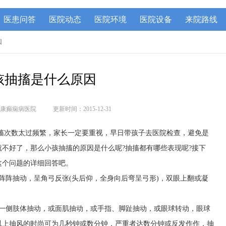
医患问答
医院动态
医院环境
医院设备
来院路线
因
孩抽搐是什么原因
康癫痫病医院
更新时间：2015-12-31
搐次数太过频繁，家长一定要重视，早日带孩子去医院检查，避免是
不好了，那么小孩抽搐的原因是什么呢?抽搐都有哪些表现呢?接下
这个问题的详细回答吧。
阵阵抽动，呈角弓反张(头后仰，全身向后弯呈弓形)，双眼上翻或凝
一侧肢体抽动，或面肌抽动，或手指、脚趾抽动，或眼球转动，眼球
以上抽风的时尚可为几秒钟或数分钟，严重者达数分钟或反发作作，抽