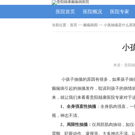
医院首页
医院概况
医院专家
当前位置：
首页
>>
癫痫病因
>> 小孩抽搐是什么原
小
来源：贵阳颠
小孩子抽搐的原因有很多，如果孩子抽
癫痫病引起的抽搐发作，耽误到孩子的病情就
来，就让我们来看看贵阳颠康医院专家对于
1、全身强直性抽搐
：全身肌肉强直，一
视，神志不清。
2、局限性抽搐：
仅局部肌肉抽动，如仅
震颤、眨眼动作、凝视等。大多神志不清。