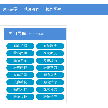
健康讲堂
就诊流程
预约医生
栏目导航
NAVIGATION
癫痫护理
来院路线
营业执照
医院概况
医院专家
专题活动
医患问答
医院动态
媒体新闻
癫痫症状
抗癫药物
癫痫治疗
癫痫人群
医院环境
医院设备
医院荣誉