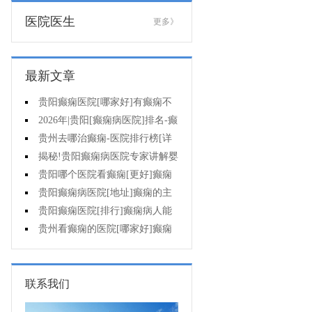
医院医生
更多》
最新文章
贵阳癫痫医院[哪家好]有癫痫不
能吃什么?
2026年|贵阳[癫痫病医院]排名-癫
痫病人检查对身体有影响吗?
贵州去哪治癫痫-医院排行榜[详
细排名]癫痫会导致病人精神失常
揭秘!贵阳癫痫病医院专家讲解婴
吗?
儿为什么会得癫痫呢
贵阳哪个医院看癫痫[更好]癫痫
发作有什么症状表现?
贵阳癫痫病医院[地址]癫痫的主
要症状是什么?
贵阳癫痫医院[排行]癫痫病人能
熬夜吗?
贵州看癫痫的医院[哪家好]癫痫
的三大类原因?
联系我们