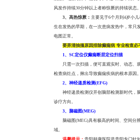
风发作持续30分钟以上者称惊厥的持续状态
3、高热惊厥：
主要见于6个月到4岁小
生在发热的早期，在一次患病发热中，常只
电图正常。
要弄清抽搐原因排除癫痫病 专业检查必
1、SC定位仪癫痫断层定位扫描
只需一次扫描，便可直观实时、动态、
检查病灶点，揪出导致癫痫疾病的根本原因
2、神经递质检测(EFG)
神经递质检测仪开创脑部检测新时代，
诊疗方向。
3、脑磁图(MEG)
脑磁图(MEG)具有极高的时间、空间
域。
温馨提示：
贵阳颠康医院是贵阳专门针