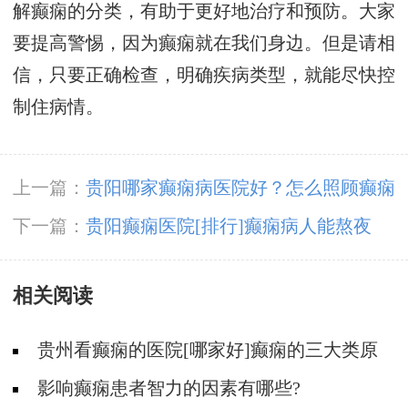
解癫痫的分类，有助于更好地治疗和预防。大家
要提高警惕，因为癫痫就在我们身边。但是请相
信，只要正确检查，明确疾病类型，就能尽快控
制住病情。
上一篇：
贵阳哪家癫痫病医院好？怎么照顾癫痫
病人?
下一篇：
贵阳癫痫医院[排行]癫痫病人能熬夜
吗?
相关阅读
贵州看癫痫的医院[哪家好]癫痫的三大类原
因?
影响癫痫患者智力的因素有哪些?