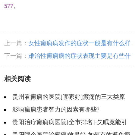
577
。
上一篇：
女性癫痫病发作的症状一般是有什么样
子的呢
下一篇：
难治性癫痫病的症状表现主要是有些什
么呢
相关阅读
贵州看癫痫的医院[哪家好]癫痫的三大类原
因?
影响癫痫患者智力的因素有哪些?
贵阳治疗癫痫病医院[全市排名]-失眠竟能引
起癫痫吗？
贵阳哪个医院治癫痫|效果好-如何有效避免癫