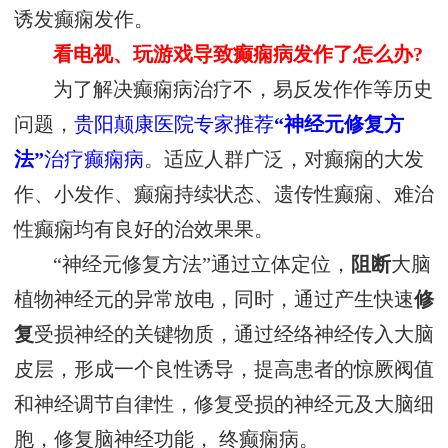
诱发癫痫发作。
看电视、玩游戏导致癫痫病发作了怎么办?
为了解决癫痫病治疗不，易反发作作等历史
问题，
贵阳颠康医院专家推荐
“神经元修复方
法”
治疗癫痫病
。适应人群广泛，对癫痫的大发
作、小发作、癫痫持续状态、遗传性癫痫、难治
性癫痫均有良好的治效果果。
“神经元修复方法”通过立体定位，
阻断
大脑
植物神经元的异常放电，同时，通过产生快速
修
复
受损神经的关键物质，通过经络神经传入大脑
皮层，形成一个良性诱导，提高患者的惊厥阀值
和神经调节自律性，修复受损的神经元及大脑细
胞，修复脑神经功能， 终
癫痫病。