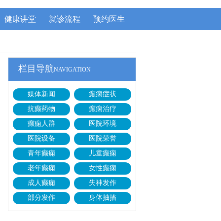
健康讲堂
就诊流程
预约医生
栏目导航
NAVIGATION
媒体新闻
癫痫症状
抗癫药物
癫痫治疗
癫痫人群
医院环境
医院设备
医院荣誉
青年癫痫
儿童癫痫
老年癫痫
女性癫痫
成人癫痫
失神发作
部分发作
身体抽搐