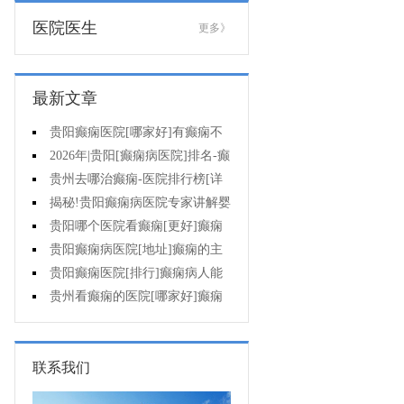
医院医生
更多》
最新文章
贵阳癫痫医院[哪家好]有癫痫不
能吃什么?
2026年|贵阳[癫痫病医院]排名-癫
痫病人检查对身体有影响吗?
贵州去哪治癫痫-医院排行榜[详
细排名]癫痫会导致病人精神失常
揭秘!贵阳癫痫病医院专家讲解婴
吗?
儿为什么会得癫痫呢
贵阳哪个医院看癫痫[更好]癫痫
发作有什么症状表现?
贵阳癫痫病医院[地址]癫痫的主
要症状是什么?
贵阳癫痫医院[排行]癫痫病人能
熬夜吗?
贵州看癫痫的医院[哪家好]癫痫
的三大类原因?
联系我们