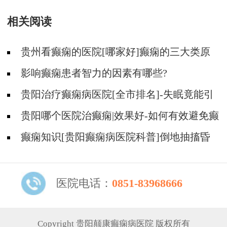
相关阅读
贵州看癫痫的医院[哪家好]癫痫的三大类原
因?
影响癫痫患者智力的因素有哪些?
贵阳治疗癫痫病医院[全市排名]-失眠竟能引
起癫痫吗？
贵阳哪个医院治癫痫|效果好-如何有效避免癫
痫诱因？
癫痫知识[贵阳癫痫病医院科普]倒地抽搐昏
迷不醒是什么原因？
医院电话：
0851-83968666
Copyright 贵阳颠康癫痫病医院 版权所有