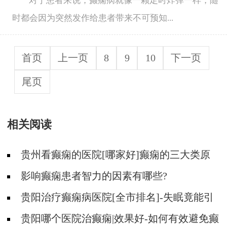
对于患者来说，癫痫病就像一颗定时炸弹一样，随
时都会因为突然发作给患者带来不可预知...
首页
上一页
8
9
10
下一页
尾页
相关阅读
贵州看癫痫的医院[哪家好]癫痫的三大类原
因?
影响癫痫患者智力的因素有哪些?
贵阳治疗癫痫病医院[全市排名]-失眠竟能引
起癫痫吗？
贵阳哪个医院治癫痫|效果好-如何有效避免癫