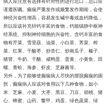
病人应注意有选择有针对性的进行忌口，忌口应
谨遵医嘱。癫痫严重发作或频繁发作期闹，会使
神经兴奋性增高，容易发生碱中毒或血钙降低，
所以应该补充锌钙丰富的食物，钙能镇静中枢神
经系统、抑制神经细胞的兴奋性。含钙丰富的食
物有芹菜、雪里蕻、油菜、小白茶、荠菜、榨
菜、红果、干酸枣、炒杏仁、炒南瓜子、榛子、
猪肾、牛奶、干酪、咸鸭蛋、蛋黄、小黄鱼、田
螺、青蛤、海参、虾皮、芝麻酱等。
另外，为了能够使癫痫病人尽快的摆脱癫痫的困
扰，癫痫病人应该对食用以下几种食物，如小
米、芝麻、小麦、大枣、黑豆、刀豆、胡桃、猪
心、蜂蜜、山药、鳖甲、鸡蛋、绿色蔬菜、绿