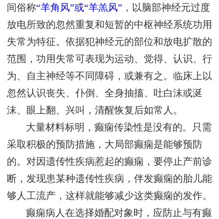
间俗称
“羊角风”或“羊羔风”
，以脑部神经元过度
放电所致的忽然重复和短暂的中枢神经系统功用
失常为特征。依据犯神经元的部位和放电扩散的
范围，功用失常可表现为运动、觉得、认识、行
为、自主神经等不同障碍，或兼有之。临床上以
忽然认识丧失、仆倒、全身抽搐、吐白沫或涎
沫、眼上翻、兴叫，清醒恢复后如常人。
大量材料标明，癫痫传染性是没有的。只需
采取积极的预防措施，大局部癫痫是能够预防
的。对因遗传性疾病惹起的癫痫，要停止产前诊
断，发现患某种遗传性疾病，伴发癫痫的胎儿能
够人工流产，这样就能够减少这类癫痫的发作。
癫痫病人在选择婚配对象时，应防止与有癫