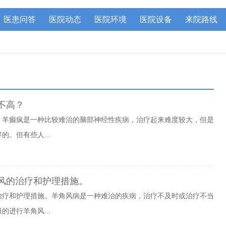
医患问答
医院动态
医院环境
医院设备
来院路线
不高？
？羊癫疯是一种比较难治的脑部神经性疾病，治疗起来难度较大，但是
。但有些人...
风的治疗和护理措施。
治疗和护理措施。羊角风病是一种难治的疾病，治疗不及时或治疗不当
进行羊角风...