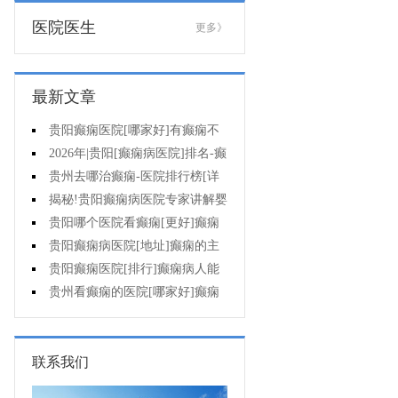
医院医生
更多》
最新文章
贵阳癫痫医院[哪家好]有癫痫不
能吃什么?
2026年|贵阳[癫痫病医院]排名-癫
痫病人检查对身体有影响吗?
贵州去哪治癫痫-医院排行榜[详
细排名]癫痫会导致病人精神失常
揭秘!贵阳癫痫病医院专家讲解婴
吗?
儿为什么会得癫痫呢
贵阳哪个医院看癫痫[更好]癫痫
发作有什么症状表现?
贵阳癫痫病医院[地址]癫痫的主
要症状是什么?
贵阳癫痫医院[排行]癫痫病人能
熬夜吗?
贵州看癫痫的医院[哪家好]癫痫
的三大类原因?
联系我们