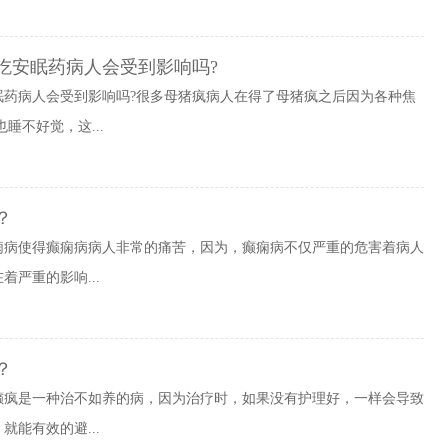
吃安眠药病人会受到影响吗?
眠药病人会受到影响吗?很多母猪疯病人在得了母猪疯之后因为各种焦
睡不好觉，这...
？
痫病使得癫痫病病人非常的痛苦，因为，癫痫病不仅严重的危害着病人
严重的影响...
？
癫疯是一种治不如养的病，因为治疗时，如果没有护理好，一样会导致
能有效的避...