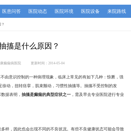
医患问答
医院动态
医院环境
医院设备
来院路线
因？
抽搐是什么原因？
康癫痫病医院
更新时间：2014-05-04
体不由意识控制的一种病理现象，临床上常见的有如下几种：惊厥，强
足徐动，扭转痉挛，肌束颤动，习惯性抽搐等。抽搐不受控制的发
床数据表明，
抽搐是癫痫的典型症状之一
，需及早去专业医院进行专业
类多样，因此也会出现不同的不良状况。有些不良健康状态可能会导致