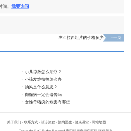
时间。
我要询问
左乙拉西坦片的价格多少
下一页
小儿惊厥怎么治疗？
小孩发烧抽搐怎么办
抽风是什么意思？
癫痫病一定会遗传吗
女性母猪疯的危害有哪些
关于我们
-
联系方式
-
就诊流程
-
预约医生
-
健康讲堂
-
网站地图