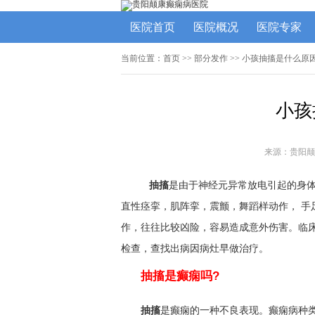
医院首页
医院概况
医院专家
当前位置：
首页
>> 部分发作 >> 小孩抽搐是什么原
小孩
来源：贵阳颠
抽搐
是由于神经元异常放电引起的身
直性痉挛，肌阵挛，震颤，舞蹈样动作， 手
作，往往比较凶险，容易造成意外伤害。临
检查，查找出病因病灶早做治疗。
抽搐是癫痫吗?
抽搐
是癫痫的一种不良表现。癫痫病种