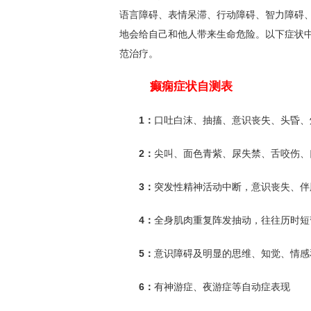
语言障碍、表情呆滞、行动障碍、智力障碍
地会给自己和他人带来生命危险。以下症状
范治疗。
癫痫症状自测表
1：
口吐白沫、抽搐、意识丧失、头昏、
2：
尖叫、面色青紫、尿失禁、舌咬伤、
3：
突发性精神活动中断，意识丧失、伴
4：
全身肌肉重复阵发抽动，往往历时短
5：
意识障碍及明显的思维、知觉、情感
6：
有神游症、夜游症等自动症表现