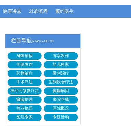
健康讲堂
就诊流程
预约医生
栏目导航
NAVIGATION
身体抽搐
阵挛发作
间歇发作
婴儿痉挛
药物治疗
微创治疗
手术疗法
生酮饮食疗法
神经元修复疗法
癫痫病因
癫痫护理
来院路线
营业执照
医院概况
医院专家
专题活动