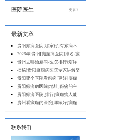
医院医生
更多》
最新文章
贵阳癫痫医院[哪家好]有癫痫不
能吃什么?
2026年|贵阳[癫痫病医院]排名-癫
痫病人检查对身体有影响吗?
贵州去哪治癫痫-医院排行榜[详
细排名]癫痫会导致病人精神失常
揭秘!贵阳癫痫病医院专家讲解婴
吗?
儿为什么会得癫痫呢
贵阳哪个医院看癫痫[更好]癫痫
发作有什么症状表现?
贵阳癫痫病医院[地址]癫痫的主
要症状是什么?
贵阳癫痫医院[排行]癫痫病人能
熬夜吗?
贵州看癫痫的医院[哪家好]癫痫
的三大类原因?
联系我们