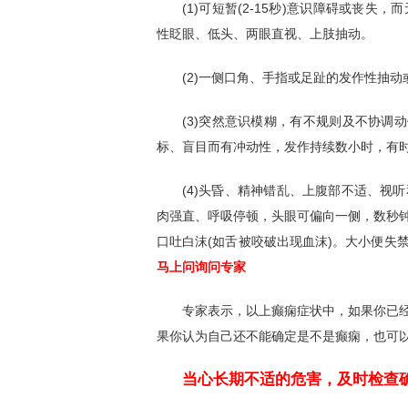
(1)可短暂(2-15秒)意识障碍或丧
性眨眼、低头、两眼直视、上肢抽动。
(2)一侧口角、手指或足趾的发作性抽
(3)突然意识模糊，有不规则及不协调
标、盲目而有冲动性，发作持续数小时，有
(4)头昏、精神错乱、上腹部不适、视
肉强直、呼吸停顿，头眼可偏向一侧，数秒
口吐白沫(如舌被咬破出现血沫)。大小便失
马上问询问专家
专家表示，以上癫痫症状中，如果你已
果你认为自己还不能确定是不是癫痫，也可
当心长期不适的危害，及时检查