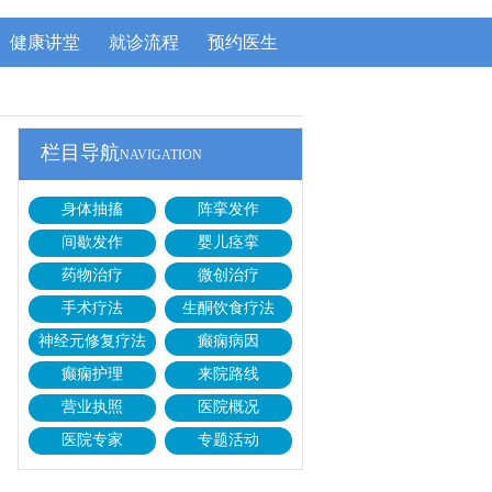
健康讲堂
就诊流程
预约医生
栏目导航
NAVIGATION
身体抽搐
阵挛发作
间歇发作
婴儿痉挛
药物治疗
微创治疗
手术疗法
生酮饮食疗法
神经元修复疗法
癫痫病因
癫痫护理
来院路线
营业执照
医院概况
医院专家
专题活动