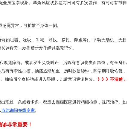
失，而无全身痉挛现象。羊角风症状多是每日可有多次发作，有时可有节律
动或感觉异常，可扩散至身体一侧。
动作(如咀嚼、吮吸、叫喊、寻找、挣扎、奔跑等)。举动无动机、无目
时长达数天，发作后对发作经过毫无记忆。
听和嗅觉障碍。或者发出尖锐叫声，后既有意识丧失而跌倒，有全身肌
钟后有阵挛性抽搐，抽搐逐渐加重，历时数使秒钟，阵挛期呼吸恢复，
禁、抽搐后全身松弛或进入昏睡，此后意识逐渐恢复。
》》》不清楚，
经出现过一条或者多条，都应去癫痫医院进行精细检测，规范治疗。如
以
点此询问在线专家
。
确诊非常重要！