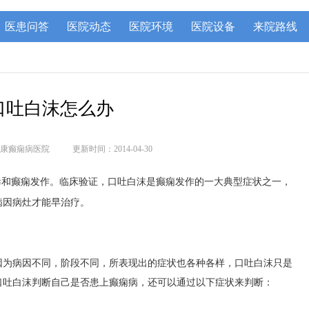
医患问答
医院动态
医院环境
医院设备
来院路线
口吐白沫怎么办
康癫痫病医院
更新时间：2014-04-30
毒和癫痫发作。临床验证，口吐白沫是癫痫发作的一大典型症状之一，
病因病灶才能早治疗。
因为病因不同，阶段不同，所表现出的症状也各种各样，口吐白沫只是
口吐白沫判断自己是否患上癫痫病，还可以通过以下症状来判断：