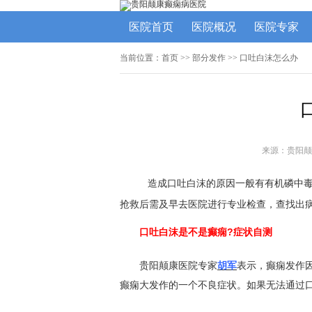
医院首页
医院概况
医院专家
当前位置：
首页
>> 部分发作 >> 口吐白沫怎么办
来源：贵阳颠
造成口吐白沫的原因一般有有机磷中
抢救后需及早去医院进行专业检查，查找出
口吐白沫是不是癫痫?症状自测
贵阳颠康医院专家
胡军
表示，癫痫发作
癫痫大发作的一个不良症状。如果无法通过