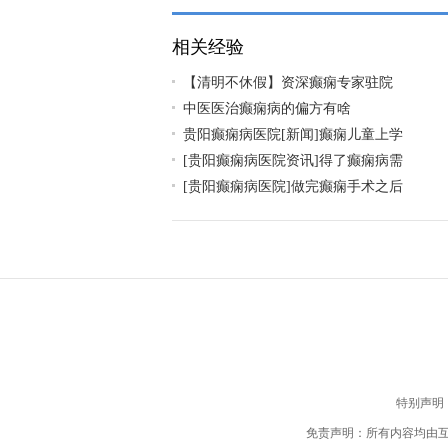
相关经验
【清明不休假】资深癫痫专家驻院
中医医治癫痫病的偏方有啥
贵阳癫痫病医院[新闻]癫痫儿童上学
[贵阳癫痫病医院资讯]得了癫痫病需
[贵阳癫痫病医院]做完癫痫手术之后
特别声明
免责声明：所有内容均由