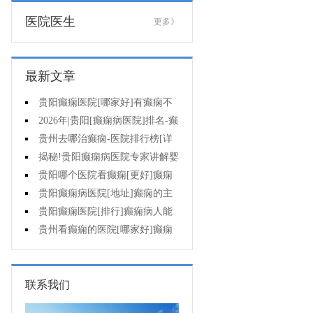
医院医生
更多》
最新文章
贵阳癫痫医院[哪家好]有癫痫不
能吃什么?
2026年|贵阳[癫痫病医院]排名-癫
痫病人检查对身体有影响吗?
贵州去哪治癫痫-医院排行榜[详
细排名]癫痫会导致病人精神失常
揭秘!贵阳癫痫病医院专家讲解婴
吗?
儿为什么会得癫痫呢
贵阳哪个医院看癫痫[更好]癫痫
发作有什么症状表现?
贵阳癫痫病医院[地址]癫痫的主
要症状是什么?
贵阳癫痫医院[排行]癫痫病人能
熬夜吗?
贵州看癫痫的医院[哪家好]癫痫
的三大类原因?
联系我们