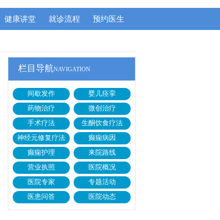
健康讲堂
就诊流程
预约医生
栏目导航
NAVIGATION
间歇发作
婴儿痉挛
药物治疗
微创治疗
手术疗法
生酮饮食疗法
神经元修复疗法
癫痫病因
癫痫护理
来院路线
营业执照
医院概况
医院专家
专题活动
医患问答
医院动态