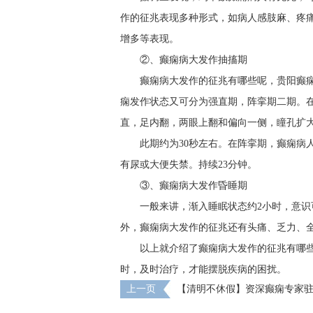
作的征兆表现多种形式，如病人感肢麻、疼痛
增多等表现。
②、癫痫病大发作抽搐期
癫痫病大发作的征兆有哪些呢，贵阳癫
痫发作状态又可分为强直期，阵挛期二期。在
直，足内翻，两眼上翻和偏向一侧，瞳孔扩
此期约为30秒左右。在阵挛期，癫痫病
有尿或大便失禁。持续23分钟。
③、癫痫病大发作昏睡期
一般来讲，渐入睡眠状态约2小时，意识
外，癫痫病大发作的征兆还有头痛、乏力、
以上就介绍了癫痫病大发作的征兆有哪
时，及时治疗，才能摆脱疾病的困扰。
上一页
【清明不休假】资深癫痫专家
诊，赶紧抢约！