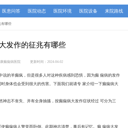
医患问答
医院动态
医院环境
医院设备
来院路线
兆有哪些
大发作的征兆有哪些
康癫痫病医院
更新时间：2024-04-02
中说的羊癫疯，但是很多人对这种疾病感到恐惧，因为癫 痫病的发作
时身体也会受到很大的伤害。下面我们就请专 家介绍一下癫痫病大
然神志不丧失、并有全身抽搐，按癫痫病大发作症状经过 可分为三
可使癫痫病人警觉而卧倒。此期神志清楚，事后有记忆。癫 痫病大发