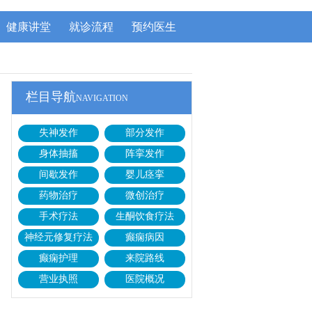
健康讲堂
就诊流程
预约医生
栏目导航
NAVIGATION
失神发作
部分发作
身体抽搐
阵挛发作
间歇发作
婴儿痉挛
药物治疗
微创治疗
手术疗法
生酮饮食疗法
神经元修复疗法
癫痫病因
癫痫护理
来院路线
营业执照
医院概况