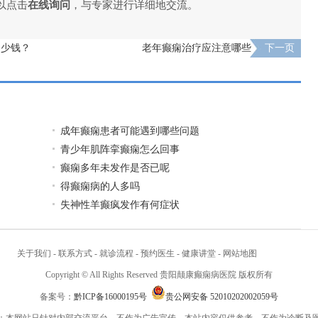
以点击
在线询问
，与专家进行详细地交流。
多少钱？
老年癫痫治疗应注意哪些
下一页
成年癫痫患者可能遇到哪些问题
青少年肌阵挛癫痫怎么回事
癫痫多年未发作是否已呢
得癫痫病的人多吗
失神性羊癫疯发作有何症状
关于我们
-
联系方式
-
就诊流程
-
预约医生
-
健康讲堂
-
网站地图
Copyright © All Rights Reserved 贵阳颠康癫痫病医院 版权所有
备案号：
黔ICP备16000195号
贵公网安备 52010202002059号