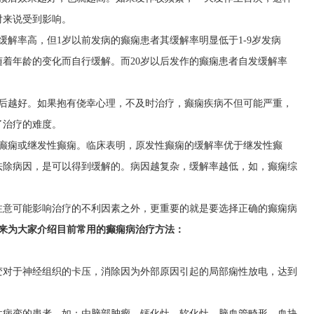
对来说受到影响。
缓解率高，但1岁以前发病的癫痫患者其缓解率明显低于1-9岁发病
着年龄的变化而自行缓解。而20岁以后发作的癫痫患者自发缓解率
后越好。如果抱有侥幸心理，不及时治疗，癫痫疾病不但可能严重，
了治疗的难度。
癫痫或继发性癫痫。临床表明，原发性癫痫的缓解率优于继发性癫
祛除病因，是可以得到缓解的。病因越复杂，缓解率越低，如，癫痫综
注意可能影响治疗的不利因素之外，更重要的就是要选择正确的癫痫病
下来为大家介绍目前常用的癫痫病治疗方法：
变对于神经组织的卡压，消除因为外部原因引起的局部痫性放电，达到
性病变的患者，如：由脑部肿瘤、钙化灶、软化灶、脑血管畸形、血块