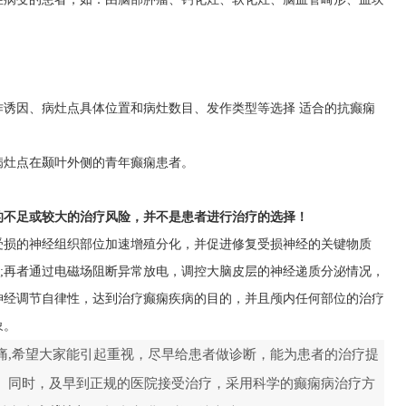
作诱因、病灶点具体位置和病灶数目、发作类型等选择 适合的抗癫痫
病灶点在颞叶外侧的青年癫痫患者。
的不足或较大的治疗风险，并不是患者进行治疗的选择！
受损的神经组织部位加速增殖分化，并促进修复受损神经的关键物质
损;再者通过电磁场阻断异常放电，调控大脑皮层的神经递质分泌情况，
神经调节自律性，达到治疗癫痫疾病的目的，并且颅内任何部位的治疗
象。
痛,希望大家能引起重视，尽早给患者做诊断，能为患者的治疗提
。同时，及早到正规的医院接受治疗，采用科学的癫痫病治疗方