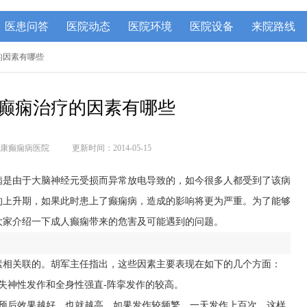
医患问答
医院动态
医院环境
医院设备
来院路线
疗的因素有哪些
癫痫治疗的因素有哪些
康癫痫病医院
更新时间：2014-05-15
病是由于大脑神经元受损而异常放电导致的，如今很多人都受到了该病
的上升期，如果此时患上了癫痫病，造成的影响将更为严重。为了能够
大家介绍一下成人癫痫带来的危害及可能遇到的问题。
素相关联的。胡军主任指出，这些因素主要表现在如下的几个方面：
失神性发作和全身性强直-阵挛发作的较高。
预后效果越好，也就越高。如果发作较频繁，一天发作上百次，这样