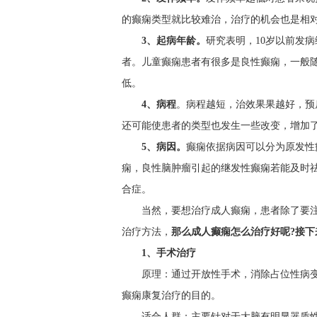
的癫痫类型就比较难治，治疗的机会也是相
3、起病年龄。
研究表明，10岁以前发病
者。儿童癫痫患者有很多是良性癫痫，一般随
低。
4、病程
。病程越短，治效果果越好，预
还可能使患者的类型也发生一些改变，增加
5、病因。
癫痫依据病因可以分为原发性
痫，良性脑肿瘤引起的继发性癫痫若能及时
合症。
当然，要想治疗成人癫痫，患者除了要
治疗方法，
那么成人癫痫怎么治疗好呢?接
1、手术治疗
原理：通过开放性手术，消除占位性病
癫痫康复治疗的目的。
适合人群：主要针对于大脑有明显器质