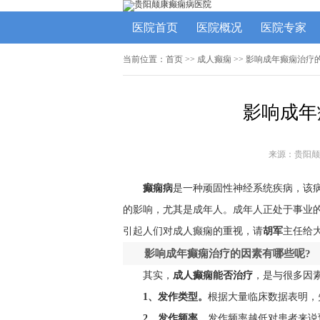
医院首页
医院概况
医院专家
当前位置：
首页
>> 成人癫痫 >> 影响成年癫痫治
影响成年
来源：贵阳颠
癫痫病
是一种顽固性神经系统疾病，该
的影响，尤其是成年人。成年人正处于事业
引起人们对成人癫痫的重视，请
胡军
主任给
影响成年癫痫治疗的因素有哪些呢?
其实，
成人癫痫能否治疗
，是与很多因
1、发作类型。
根据大量临床数据表明，
2、发作频率。
发作频率越低对患者来说