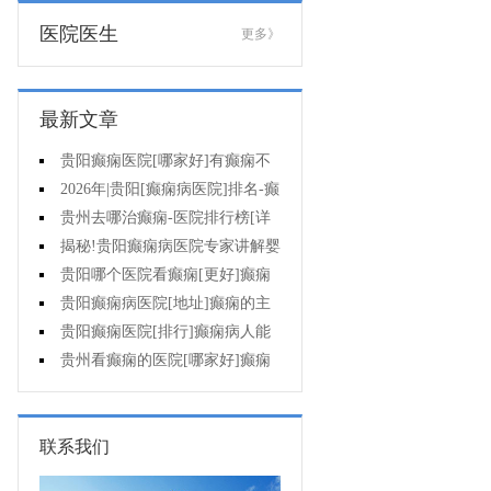
医院医生
更多》
最新文章
贵阳癫痫医院[哪家好]有癫痫不
能吃什么?
2026年|贵阳[癫痫病医院]排名-癫
痫病人检查对身体有影响吗?
贵州去哪治癫痫-医院排行榜[详
细排名]癫痫会导致病人精神失常
揭秘!贵阳癫痫病医院专家讲解婴
吗?
儿为什么会得癫痫呢
贵阳哪个医院看癫痫[更好]癫痫
发作有什么症状表现?
贵阳癫痫病医院[地址]癫痫的主
要症状是什么?
贵阳癫痫医院[排行]癫痫病人能
熬夜吗?
贵州看癫痫的医院[哪家好]癫痫
的三大类原因?
联系我们