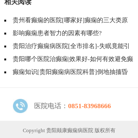
相关阅读
贵州看癫痫的医院[哪家好]癫痫的三大类原
因?
影响癫痫患者智力的因素有哪些?
贵阳治疗癫痫病医院[全市排名]-失眠竟能引
起癫痫吗？
贵阳哪个医院治癫痫|效果好-如何有效避免癫
痫诱因？
癫痫知识[贵阳癫痫病医院科普]倒地抽搐昏
迷不醒是什么原因？
医院电话：
0851-83968666
Copyright 贵阳颠康癫痫病医院 版权所有