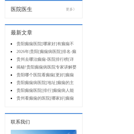
医院医生
更多》
最新文章
贵阳癫痫医院[哪家好]有癫痫不
能吃什么?
2026年|贵阳[癫痫病医院]排名-癫
痫病人检查对身体有影响吗?
贵州去哪治癫痫-医院排行榜[详
细排名]癫痫会导致病人精神失常
揭秘!贵阳癫痫病医院专家讲解婴
吗?
儿为什么会得癫痫呢
贵阳哪个医院看癫痫[更好]癫痫
发作有什么症状表现?
贵阳癫痫病医院[地址]癫痫的主
要症状是什么?
贵阳癫痫医院[排行]癫痫病人能
熬夜吗?
贵州看癫痫的医院[哪家好]癫痫
的三大类原因?
联系我们