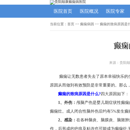
医院首页
医院概况
医院专家
当前位置：
首页
>>
癫痫病因
>> 癫痫的致病原因是
癫痫
来源：贵阳颠
癫痫让无数患者失去了原本幸福快乐的
原因从而做到有效预防是非常重要的。那么，
癫痫的致病原因是什么?
四大原因如下：
1、外伤：
颅脑产伤是婴儿期症状性癫痫
癫痫灶。成人闭合性脑外伤后约有5%发生癫
2、感染：
在各种脑炎、脑膜炎、脑脓肿
作，后形成的疤痕及粘连也可能成为癫痫灶;