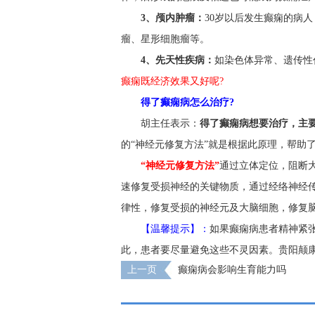
3、颅内肿瘤：
30岁以后发生癫痫的病
瘤、星形细胞瘤等。
4、先天性疾病：
如染色体异常、遗传性
癫痫既经济效果又好呢?
得了癫痫病怎么治疗?
胡主任表示：
得了癫痫病想要治疗，主
的“神经元修复方法”就是根据此原理，帮助
“神经元修复方法”
通过立体定位，阻断
速修复受损神经的关键物质，通过经络神经
律性，修复受损的神经元及大脑细胞，修复
【温馨提示】：
如果癫痫病患者精神紧
此，患者要尽量避免这些不灵因素。贵阳颠康
上一页
癫痫病会影响生育能力吗