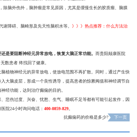
人，除脑外伤外，脑肿瘤是常见原因，尤其是缓慢生长的胶质瘤、脑膜
代谢障碍、脑畸形及先天性脑积水等。
》》》热点推荐：什么方法治
要还是要阻断神经元异常放电，恢复大脑正常功能。
而贵阳颠康医院
了无数患者 终找回了健康。
大脑植物神经元的异常放电，使放电范围不再扩散。同时，通过产生快
传入大脑皮层，形成一个良性诱导，提高患者的惊厥阀值和神经调节自
脑神经功能，达到治疗癫痫的目的。
张、悲伤过度、兴奋、忧愁、生气、睡眠不足等都有可能引起发作，因
医院24小时询问电话：
400-0859-829
。
抗癫痫药的价格是多少?
下一页