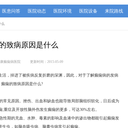
医患问答
医院动态
医院环境
医院设备
来院路线
什么
的致病原因是什么
康癫痫病医院
更新时间：2015-05-09
生活，掉进了被疾病反复折磨的深渊，因此，对于了解癫痫病的发病
癫痫的致病原因是什么?
的常见原因。挫伤、出血和缺血也能导致局部脑组织软化，日后成为
痫;重症及开放性脑外伤发生癫痫的更多，可达30%左右。
急性期的充血、水肿、毒素的影响及血液中的渗出物都能引起癫痫发
寄生虫，如脑血吸虫病、脑囊虫病常引起癫痫。