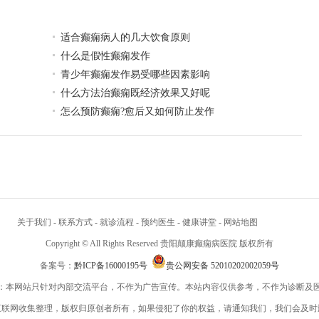
适合癫痫病人的几大饮食原则
什么是假性癫痫发作
青少年癫痫发作易受哪些因素影响
什么方法治癫痫既经济效果又好呢
怎么预防癫痫?愈后又如何防止发作
关于我们
-
联系方式
-
就诊流程
-
预约医生
-
健康讲堂
-
网站地图
Copyright © All Rights Reserved 贵阳颠康癫痫病医院 版权所有
备案号：
黔ICP备16000195号
贵公网安备 52010202002059号
：本网站只针对内部交流平台，不作为广告宣传。本站内容仅供参考，不作为诊断及
互联网收集整理，版权归原创者所有，如果侵犯了你的权益，请通知我们，我们会及时