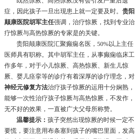
既然惊厥、高热惊厥没有会引发严重后遗
症，因此孩子一旦出现患上就一定要及时。
贵阳
颠康医院胡军主任
强调，治疗惊厥，找到专业治
疗惊厥与高热惊厥的专家是的关键。
贵阳颠康医院汇聚癫痫名医，50%以上主任
医师具有职称。其中胡军主任，从事癫痫临床工
作多年，对于小儿惊厥、高热惊厥、新生儿惊
厥、婴儿痉挛等的诊疗有着深厚的诊疗理念，对
神经元修复方法
治疗孩子惊厥的运用十分娴熟，
能够一次性治疗孩子惊厥与高热惊厥，不发作，
无不好的效果，一直被广大父母所称赞。
温馨提示：
孩子突然出现惊厥的时候一定不
要慌，要注意用布条塞到孩子的嘴巴里面，发高