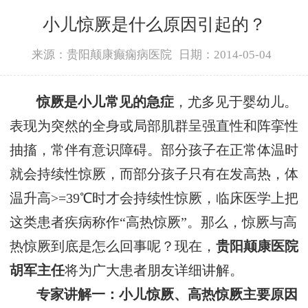
小儿惊厥是什么原因引起的？
来源：贵阳颠康癫痫病医院
日期：2014-05-04
惊厥是小儿常见的急症
，尤多见于婴幼儿。
表现为突然的全身或局部肌群呈强直性和阵挛性
抽搐，常伴有意识障碍。部分孩子在正常体温时
就会持续性惊厥，而部分孩子只有在发高热，体
温升高>=39℃时才会持续性惊厥，临床医学上把
这类患者疾病称作“高热惊厥”。那么，惊厥与高
热惊厥到底是怎么回事呢？现在，
贵阳颠康医院
胡军主任
将为广大患者朋友详细讲解。
专家讲解一：小儿惊厥、高热惊厥主要原因