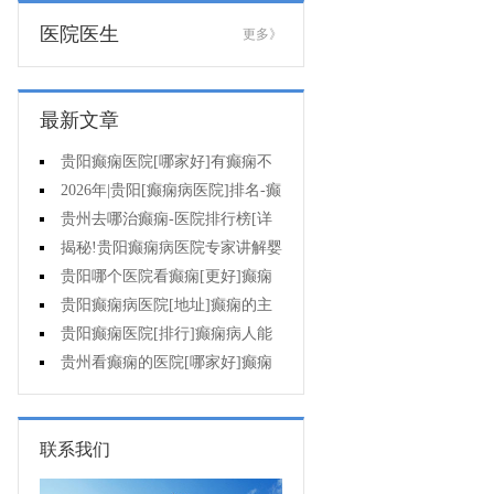
医院医生
更多》
最新文章
贵阳癫痫医院[哪家好]有癫痫不
能吃什么?
2026年|贵阳[癫痫病医院]排名-癫
痫病人检查对身体有影响吗?
贵州去哪治癫痫-医院排行榜[详
细排名]癫痫会导致病人精神失常
揭秘!贵阳癫痫病医院专家讲解婴
吗?
儿为什么会得癫痫呢
贵阳哪个医院看癫痫[更好]癫痫
发作有什么症状表现?
贵阳癫痫病医院[地址]癫痫的主
要症状是什么?
贵阳癫痫医院[排行]癫痫病人能
熬夜吗?
贵州看癫痫的医院[哪家好]癫痫
的三大类原因?
联系我们