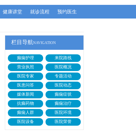
健康讲堂
就诊流程
预约医生
栏目导航
NAVIGATION
癫痫护理
来院路线
营业执照
医院概况
医院专家
专题活动
医患问答
医院动态
媒体新闻
癫痫症状
抗癫药物
癫痫治疗
癫痫人群
医院环境
医院设备
医院荣誉