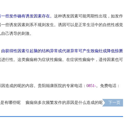
有一些发作确有诱发因素存在。
这种诱发因素可能周期性出现，如发作
另一些诱发因素则系不规则发生。诱因可以是正常生活中的自然性感觉
儿自己诱导的刺激。
，由获得性因素引起脑的结构异常或代谢异常可产生致痫灶或降低惊厥
或进行性。这类癫痫称为症状性癫痫。在症状性癫痫中，遗传因素也可
因造成的呢的内容。贵阳颠康医院的专家电话：
0851-
。免费电话：
体是有哪些呢
癫痫病多次频繁发作的原因是什么造成的呢
下一页