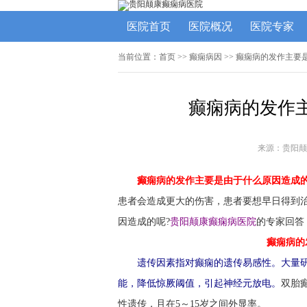
医院首页
医院概况
医院专家
当前位置：
首页
>>
癫痫病因
>> 癫痫病的发作主要
癫痫病的发作
来源：贵阳颠
癫痫病的发作主要是由于什么原因造成的
患者会造成更大的伤害，患者要想早日得到
因造成的呢?
贵阳颠康癫痫病医院
的专家回答
癫痫病的
遗传因素指对癫痫的遗传易感性。大量
能，降低惊厥阈值，引起神经元放电。
双胎
性遗传，且在5～15岁之间外显率。