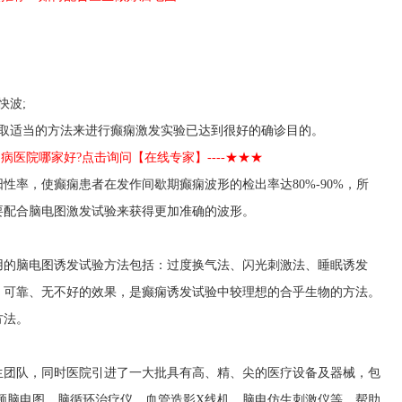
：
快波;
采取适当的方法来进行癫痫激发实验已达到很好的确诊目的。
癫痫病医院哪家好?点击询问【在线专家】----★★★
性率，使癫痫患者在发作间歇期癫痫波形的检出率达80%-90%，所
要配合脑电图激发试验来获得更加准确的波形。
用的脑电图诱发试验方法包括：过度换气法、闪光刺激法、睡眠诱发
、可靠、无不好的效果，是癫痫诱发试验中较理想的合乎生物的方法。
方法。
生团队，同时医院引进了一大批具有高、精、尖的医疗设备及器械，包
频脑电图、脑循环治疗仪、血管造影X线机、脑电仿生刺激仪等，帮助