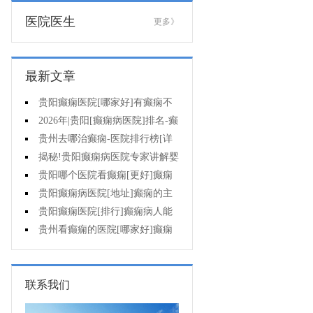
医院医生
更多》
最新文章
贵阳癫痫医院[哪家好]有癫痫不
能吃什么?
2026年|贵阳[癫痫病医院]排名-癫
痫病人检查对身体有影响吗?
贵州去哪治癫痫-医院排行榜[详
细排名]癫痫会导致病人精神失常
揭秘!贵阳癫痫病医院专家讲解婴
吗?
儿为什么会得癫痫呢
贵阳哪个医院看癫痫[更好]癫痫
发作有什么症状表现?
贵阳癫痫病医院[地址]癫痫的主
要症状是什么?
贵阳癫痫医院[排行]癫痫病人能
熬夜吗?
贵州看癫痫的医院[哪家好]癫痫
的三大类原因?
联系我们