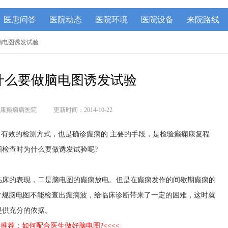
医患问答
医院动态
医院环境
医院设备
来院路线
脑电图诱发试验
什么要做脑电图诱发试验
康癫痫病医院
更新时间：2014-10-22
 有效的检测方式，也是确诊癫痫的 主要的手段，是检验癫痫康复程
检查时为什么要做诱发试验呢?
临床的表现，二是脑电图的癫痫放电。但是在癫痫发作的间歇期癫痫的
病人常规脑电图不能检查出癫痫波，给临床诊断带来了一定的困难，这时就
提供充分的依据。
点推荐：如何配合医生做好脑电图?<<<<