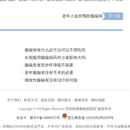
老年人如何预防癫痫病
下一页
癫痫病有什么好方法可以不用吃药
长期服用癫痫病药对小孩影响大吗
癫痫患者意外怀孕能不能要
老年癫痫有没有手术的必要
继发性癫痫有没有治疗的可能
关于我们
-
联系方式
-
就诊流程
-
预约医生
-
健康讲堂
-
网站地图
Copyright © All Rights Reserved 贵阳颠康癫痫病医院 版权所有
备案号：
黔ICP备16000195号
贵公网安备 52010202002059号
：本网站只针对内部交流平台，不作为广告宣传。本站内容仅供参考，不作为诊断及