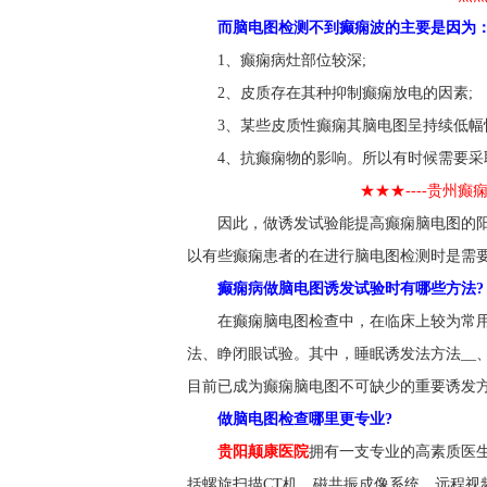
而脑电图检测不到癫痫波的主要是因为
1、癫痫病灶部位较深;
2、皮质存在其种抑制癫痫放电的因素;
3、某些皮质性癫痫其脑电图呈持续低幅
4、抗癫痫物的影响。所以有时候需要
★★★----贵州
因此，做诱发试验能提高癫痫脑电图的阳
以有些癫痫患者的在进行脑电图检测时是需
癫痫病做脑电图诱发试验时有哪些方法?
在癫痫脑电图检查中，在临床上较为常
法、睁闭眼试验。其中，睡眠诱发法方法__
目前已成为癫痫脑电图不可缺少的重要诱发
做脑电图检查哪里更专业?
贵阳颠康医院
拥有一支专业的高素质医
括螺旋扫描CT机、磁共振成像系统、远程视