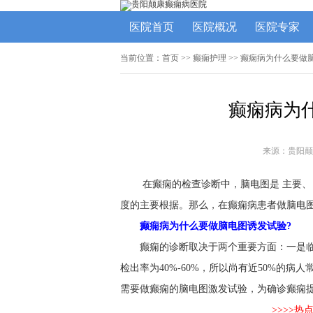
医院首页
医院概况
医院专家
当前位置：
首页
>>
癫痫护理
>> 癫痫病为什么要做
癫痫病为
来源：贵阳颠
在癫痫的检查诊断中，脑电图是 主要、
度的主要根据。那么，在癫痫病患者做脑电图
癫痫病为什么要做脑电图诱发试验?
癫痫的诊断取决于两个重要方面：一是
检出率为40%-60%，所以尚有近50%的
需要做癫痫的脑电图激发试验，为确诊癫痫
>>>>热