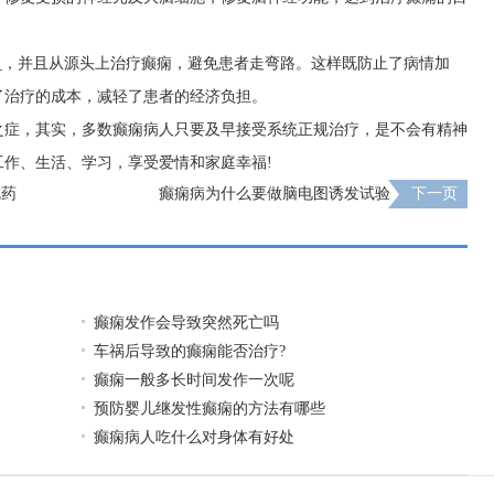
__，并且从源头上治疗癫痫，避免患者走弯路。这样既防止了病情加
了治疗的成本，减轻了患者的经济负担。
之症，其实，多数癫痫病人只要及早接受系统正规治疗，是不会有精神
作、生活、学习，享受爱情和家庭幸福!
吃药
癫痫病为什么要做脑电图诱发试验
下一页
癫痫发作会导致突然死亡吗
车祸后导致的癫痫能否治疗?
癫痫一般多长时间发作一次呢
预防婴儿继发性癫痫的方法有哪些
癫痫病人吃什么对身体有好处