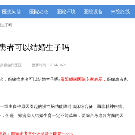
医患问答
医院动态
医院环境
医院设备
来院路线
婚生子吗
患者可以结婚生子吗
康癫痫病医院
更新时间：2014-10-21
么，癫痫病患者可以结婚生子吗?
贵阳颠康医院
专家表示：
癫痫患者也
，是一组由多种原因引起的慢性脑功能障碍临床综合征，而非精神疾病。
子，但是，癫痫病人结婚生育一定不能草率，要综合考虑各方面的因
点推荐：癫痫患者意外怀孕能不能要?<<<<