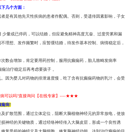
以下几个方面：
或者是有其他先天性疾病的患者作配偶。否则，受遗传因素影响，子女
用 少量或已停药，可以结婚，但应避免精神高度亢奋、过度劳累和漏
制不理想、发作频繁时，应暂缓结婚，待发作基本控制、病情稳定后，
作次数会增加，肯定要用药控制，服用抗癫痫药，胎儿致畸发病率
在癫痫治疗稳定后再考虑要孩子 。
乳。因为婴儿对药物的排泄速度慢，吃了含有抗癫痫药物的乳汁，会受
癫痫病可以吗?直接询问【在线专家】----★★★
痫病!
位及扩散范围，通过立体定位，阻断大脑植物神经元的异常放电，使放
受损神经的关键物质，通过经络神经传入大脑皮层，形成一个良性诱
，修复受损的神经元及大脑细胞，修复脑神经功能，达到治疗癫痫的目