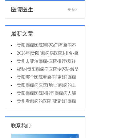
医院医生
更多》
最新文章
贵阳癫痫医院[哪家好]有癫痫不
能吃什么?
2026年|贵阳[癫痫病医院]排名-癫
痫病人检查对身体有影响吗?
贵州去哪治癫痫-医院排行榜[详
细排名]癫痫会导致病人精神失常
揭秘!贵阳癫痫病医院专家讲解婴
吗?
儿为什么会得癫痫呢
贵阳哪个医院看癫痫[更好]癫痫
发作有什么症状表现?
贵阳癫痫病医院[地址]癫痫的主
要症状是什么?
贵阳癫痫医院[排行]癫痫病人能
熬夜吗?
贵州看癫痫的医院[哪家好]癫痫
的三大类原因?
联系我们