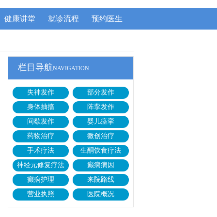
健康讲堂
就诊流程
预约医生
栏目导航
NAVIGATION
失神发作
部分发作
身体抽搐
阵挛发作
间歇发作
婴儿痉挛
药物治疗
微创治疗
手术疗法
生酮饮食疗法
神经元修复疗法
癫痫病因
癫痫护理
来院路线
营业执照
医院概况