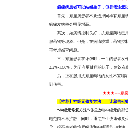
癫痫病患者可以结婚生子，但是需注意
首先，癫痫病患者不要选择同样有癫痫
癫痫发病率会明显增高。
其次，如病情控制良好，抗癫痫药物已
服药物等现象。但是，在病情较重，药物控
再考虑婚育问题。
三，癫痫患者在怀孕时，一半的患者发
2.2%-13.8%，为了有更健康的孩子，建议
后，正在服用抗癫痫药物的女性不宜哺
到伤害。
★★★----
【推荐】神经元修复方法——让您告别癫
“神经元修复方法”
根据放电神经元的部
电范围不再扩散。同时，通过产生快速修复
导，提高患者的惊厥阀值和神经调节自律性