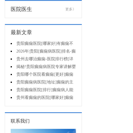
医院医生
更多》
最新文章
贵阳癫痫医院[哪家好]有癫痫不
能吃什么?
2026年|贵阳[癫痫病医院]排名-癫
痫病人检查对身体有影响吗?
贵州去哪治癫痫-医院排行榜[详
细排名]癫痫会导致病人精神失常
揭秘!贵阳癫痫病医院专家讲解婴
吗?
儿为什么会得癫痫呢
贵阳哪个医院看癫痫[更好]癫痫
发作有什么症状表现?
贵阳癫痫病医院[地址]癫痫的主
要症状是什么?
贵阳癫痫医院[排行]癫痫病人能
熬夜吗?
贵州看癫痫的医院[哪家好]癫痫
的三大类原因?
联系我们