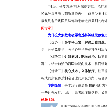
“神经元修复方法”针对癫痫难治、治疗
经元异常放电→刺激细胞再生→修复受损神
康复到愈后巩固跟踪都为患者进行周到的考
问专家】
为什么大多数患者愿意选择神经元修复方
【优势一】
多学科出发，解决历史难题
学、分子免疫学、医学心理学等多种学科出
【优势二】
针对病因，靶向施治。
快速
再生，结合前沿的西医学靶向技术，从而缩
【优势三】
核心技术，立体治疗。
注重
构成的康复体系制定合理的康复方案，结合饮
专家提醒：
手术治疗虽然是 快的治疗
一些列并发症。因此，患者应谨慎选择。如
0859-829
。
上一页
青少年癫痫不治易出现心理问