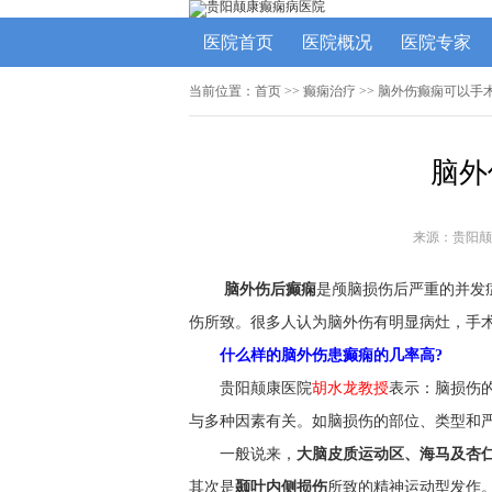
医院首页
医院概况
医院专家
当前位置：
首页
>>
癫痫治疗
>> 脑外伤癫痫可以手
脑外
来源：贵阳颠
脑外伤后癫痫
是颅脑损伤后严重的并发
伤所致。很多人认为脑外伤有明显病灶，手
什么样的脑外伤患癫痫的几率高?
贵阳颠康医院
胡水龙教授
表示：脑损伤
与多种因素有关。如脑损伤的部位、类型和
一般说来，
大脑皮质运动区、海马及杏
其次是
颞叶内侧损伤
所致的精神运动型发作。