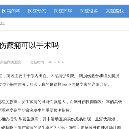
医患问答
医院动态
医院环境
医院设备
来院路线
术吗
伤癫痫可以手术吗
康癫痫病医院
更新时间：2015-03-14
症，病因主要由于颅内出血、凹陷骨折刺激、脑损伤愈合和继发脑损
术治疗是的方法，那么，真的是这样吗?下面是专家的详细介绍。
的程度愈重，发生癫痫的可能性就愈大，而脑外伤性癫痫发生率的高低
严重程度是早期癫痫发生的重要预测指标。
仁核
的损伤 常发生癫痫，其中运动区的损伤尤易出现，且潜伏期短，
硬脑膜下血肿癫痫的发生率约为30%～36%，硬脑膜外血肿及额叶凹