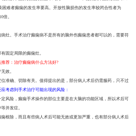
呼吸困难者癫痫的发生率要高。开放性脑损伤的发生率较闭合性者为
0倍。
痫病灶。手术治疗癫痫病不是所有的脑外伤癫痫患者都可以的，需要符
球有固定局限的癫痫灶。
点推荐：治疗癫痫病什么方法好?
疗无效。
定位准确、切除有关。值得提出的是，部分病人术后仍需服药，只不过
还应考虑到手术治疗可能出现的风险：
一定风险，癫痫手术操作的部位主要是在大脑的功能区域，所以术后可
肿等并发症。
癫痫根除，而且有些病人术后可能无效或更加严重，也有部分病人术后