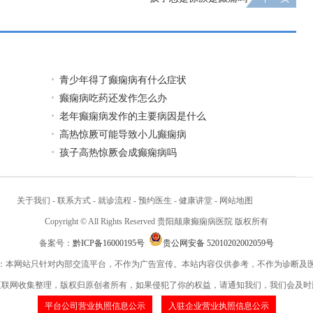
青少年得了癫痫病有什么症状
癫痫病吃药还发作怎么办
老年癫痫病发作的主要病因是什么
高热惊厥可能导致小儿癫痫病
孩子高热惊厥会成癫痫病吗
关于我们
-
联系方式
-
就诊流程
-
预约医生
-
健康讲堂
-
网站地图
Copyright © All Rights Reserved 贵阳颠康癫痫病医院 版权所有
备案号：
黔ICP备16000195号
贵公网安备 52010202002059号
：本网站只针对内部交流平台，不作为广告宣传。本站内容仅供参考，不作为诊断及
互联网收集整理，版权归原创者所有，如果侵犯了你的权益，请通知我们，我们会及时
平台公司营业执照信息公示
入驻企业营业执照信息公示