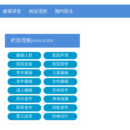
健康讲堂
就诊流程
预约医生
栏目导航
NAVIGATION
癫痫人群
医院环境
医院设备
医院荣誉
青年癫痫
儿童癫痫
老年癫痫
女性癫痫
成人癫痫
失神发作
部分发作
身体抽搐
阵挛发作
间歇发作
婴儿痉挛
药物治疗