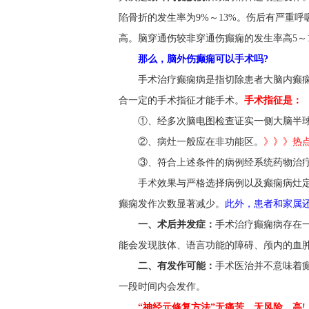
陷骨折的发生率为9%～13%。伤后有严重
高。脑穿通伤较非穿通伤癫痫的发生率高5～1
那么，脑外伤癫痫可以手术吗?
手术治疗癫痫病是指切除患者大脑内癫
合一定的手术指征才能手术。
手术指征是：
①、经多次脑电图检查证实一侧大脑半
②、病灶一般应在非功能区。
》》》热
③、符合上述条件的病例经系统药物治
手术效果与严格选择病例以及癫痫病灶
癫痫发作次数显著减少。
此外，患者和家属
一、术后并发症：
手术治疗癫痫病存在
能会发现肢体、语言功能的障碍、颅内的血
二、有发作可能：
手术医治并不意味着
一段时间内会发作。
“神经元修复方法”无痛苦、无风险、高!