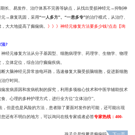
周期长、易发作、治疗体系不完善等缺点，从找出受损神经元→抑制神
经元→康复巩固，采用
“一人多方”、“一患多专”
的治疗模式，从治疗、
虑，大大地提高了癫痫病。
》》》神经元修复方法要多少钱?点击【询
法?
。
神经元修复方法从分子基因型、细胞病理学、药理学、生物学、物理
发，立体定位，综合治疗癫痫疾病。
阻断大脑神经元异常放电环路，迅速修复大脑受损脑细胞，促进新细胞
短治疗时间。
癫痫发病原因和发病机制的探究，利用多项核心技术和中医学辅助技术
食、心理的多种护理方式，进行全方位“立体治疗”。
方法，但是也是风险的方法，患者除了要面对发作的可能，还可能出现
果您还有不明白的地方，可以询问在线专家或者必答
专家热线：400-
题
孩子总是惊厥是癫痫吗
下一页