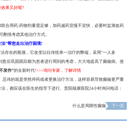
效果又好呢?
虑联合用药;药物剂量需足够，加药减药宜慢不宜快，必要时监测血药
可酌情考虑其他治疗方式。
法”帮您走出治疗困境!
方法存在的瓶颈，它改变以往传统单一治疗的弊端，采用“一人多
复到愈后巩固跟踪都为患者进行周到的考虑，大大地提高了癫痫病。使
不发作”
的全新时代!
>>>询问专家，了解详情
， 忌讳的就是突然停药或者更换治疗方法，这样容易导致癫痫更严重
法，都应该在医生的指导下进行。贵阳颠康医院24小时询问电话：
什么是局限性癫痫
下一页