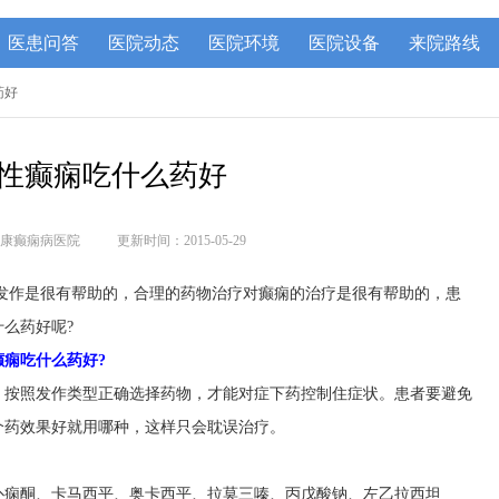
医患问答
医院动态
医院环境
医院设备
来院路线
药好
性癫痫吃什么药好
康癫痫病医院
更新时间：2015-05-29
发作是很有帮助的，合理的药物治疗对癫痫的治疗是很有帮助的，患
么药好呢?
癫痫吃什么药好?
，按照发作类型正确选择药物，才能对症下药控制住症状。患者要避免
个药效果好就用哪种，这样只会耽误治疗。
扑痫酮、卡马西平、奥卡西平、拉莫三嗪、丙戊酸钠、左乙拉西坦