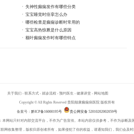
失神性癫痫发作有哪些分类
宝宝睡觉时痉挛怎么办
哪些检查是癫痫诊断时常用的
宝宝高热惊厥是什么原因
额叶癫痫发作时有哪些特点
关于我们
-
联系方式
-
就诊流程
-
预约医生
-
健康讲堂
-
网站地图
Copyright © All Rights Reserved 贵阳颠康癫痫病医院 版权所有
备案号：
黔ICP备16000195号
贵公网安备 52010202002059号
：本网站只针对内部交流平台，不作为广告宣传。本站内容仅供参考，不作为诊断及
互联网收集整理，版权归原创者所有，如果侵犯了你的权益，请通知我们，我们会及时