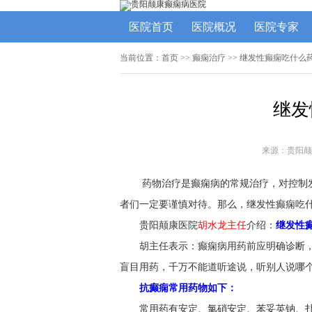
医院首页
医院概况
医院专家
当前位置：
首页
>>
癫痫治疗
>> 继发性癫痫吃什么
继发
来源：贵阳颠
药物治疗是癫痫病的常规治疗，对控制
者们一定要谨慎对待。那么，继发性癫痫吃什
贵阳颠康医院
胡水龙主任
介绍：
继发性
胡主任表示：癫痫病用药前应明确诊断
盲目用药，千万不能道听途说，听别人说哪
抗癫痫常用药物如下：
常用药有安定、氯硝安定、苯妥英钠、