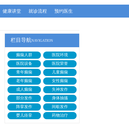
健康讲堂
就诊流程
预约医生
栏目导航
NAVIGATION
癫痫人群
医院环境
医院设备
医院荣誉
青年癫痫
儿童癫痫
老年癫痫
女性癫痫
成人癫痫
失神发作
部分发作
身体抽搐
阵挛发作
间歇发作
婴儿痉挛
药物治疗