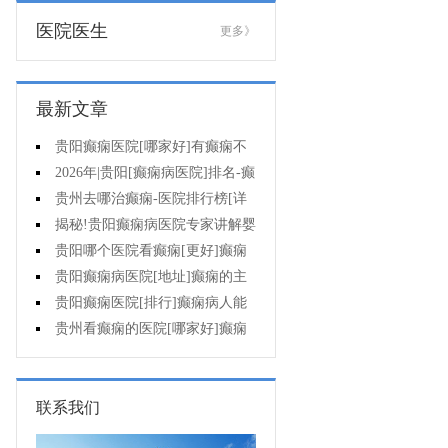
医院医生
更多》
最新文章
贵阳癫痫医院[哪家好]有癫痫不
能吃什么?
2026年|贵阳[癫痫病医院]排名-癫
痫病人检查对身体有影响吗?
贵州去哪治癫痫-医院排行榜[详
细排名]癫痫会导致病人精神失常
揭秘!贵阳癫痫病医院专家讲解婴
吗?
儿为什么会得癫痫呢
贵阳哪个医院看癫痫[更好]癫痫
发作有什么症状表现?
贵阳癫痫病医院[地址]癫痫的主
要症状是什么?
贵阳癫痫医院[排行]癫痫病人能
熬夜吗?
贵州看癫痫的医院[哪家好]癫痫
的三大类原因?
联系我们