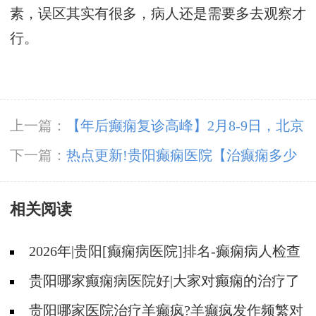
素，误区其实有很多，病人还是需要多去观察才
行。
上一篇：
【年后癫痫复诊高峰】2月8-9日，北京
友谊医院陈葵博士空降贵阳亲诊，助力患者早日
下一篇：
热点更新!贵阳癫痫医院【治癫痫多少
康复
钱】癫痫病人要进行心理疏导吗？
相关阅读
2026年|贵阳[癫痫病医院]排名-癫痫病人检查
对身体有影响吗?
贵阳哪家癫痫病医院好|大家对癫痫的治疗了
解吗?
贵阳哪家医院治疗羊癫疯?羊癫疯发作频繁对