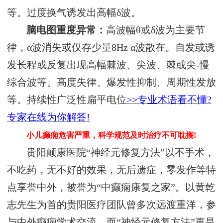
等。过度换气诱发出高幅δ波。
脑电图重度异常：
高波幅θ或δ波为主要节
律，α波消失或仅存少量8Hz α波散在。自发或诱
发长程或反复出现高幅棘波、尖波、棘或尖-慢
综合波等。高度失律、爆发性抑制、周期性发放
等。持续性广泛性扁平电位
>>专业术语看不懂?
专家在线为你解答!
小儿癫痫危害严重，科学规范及时治疗不可耽搁!
贵阳颠康医院“神经元修复方法”以不手术，
不吃药，无不好的效果，无后遗症，零发作等特
点享誉中外，被誉为“中癫痫康复之家”。以黄乾
志先生为首的贵阳医疗团队曾多次远渡重洋，参
与中外癫痫学术交流，而“神经元修复方法”更是