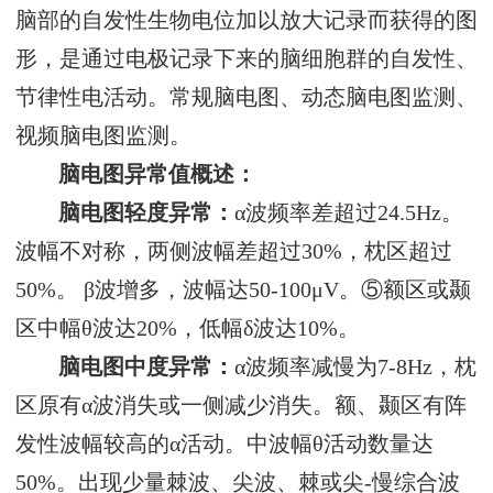
脑部的自发性生物电位加以放大记录而获得的图
形，是通过电极记录下来的脑细胞群的自发性、
节律性电活动。常规脑电图、动态脑电图监测、
视频脑电图监测。
脑电图异常值概述：
脑电图轻度异常：
α波频率差超过24.5Hz。
波幅不对称，两侧波幅差超过30%，枕区超过
50%。 β波增多，波幅达50-100μV。⑤额区或颞
区中幅θ波达20%，低幅δ波达10%。
脑电图中度异常：
α波频率减慢为7-8Hz，枕
区原有α波消失或一侧减少消失。额、颞区有阵
发性波幅较高的α活动。中波幅θ活动数量达
50%。出现少量棘波、尖波、棘或尖-慢综合波