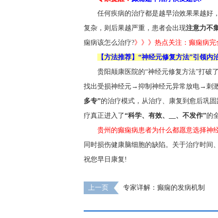
任何疾病的治疗都是越早治效果果越好
复杂，则后果越严重，患者会出现
注意力不
痫病该怎么治疗?
》》》热点关注：癫痫病完
【方法推荐】“神经元修复方法”引领内
贵阳颠康医院的“神经元修复方法”打破
找出受损神经元→抑制神经元异常放电→刺
多专”
的治疗模式，从治疗、康复到愈后巩固
疗真正进入了
“科学、有效、__、不发作”
的
贵州的癫痫病患者为什么都愿意选择神经
同时损伤健康脑细胞的缺陷。关于治疗时间
祝您早日康复!
上一页
专家详解：癫痫的发病机制