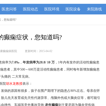
医患问答
医院动态
医院环境
医院设备
来院路线
状，您知道吗?
的癫痫症状，您知道吗?
康癫痫病医院
更新时间：2015-04-02
患病率为
7.0‰
，
年发病率为28.8/ 10 万
，1年内有发作的活动性癫痫患
癫痫患者，其中500～600万是活动性癫痫患者，同时每年新增加癫痫患
于头痛的 二大常见病。
医院
胡水龙教授
表示：
发病的原因有很多，孩子在围产期埋下的隐患占80%左右。母亲在怀
，胎儿先天发育或先天性代谢异常、颅脑外伤或大脑炎症等，都可能引
多由摔伤、车祸等意外事故导致;
老年癫痫
则主要是因为脑血管疾病、