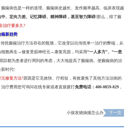
，癫痫病也是一样的道理。癫痫病史越长、发作频率越高、临床表现越
集中、定向力差、记忆障碍、精神障碍，甚至智力障碍!
那么，得了癫
全治疗要多久?
治痫新趋势
了传统癫痫治疗方法存在的瓶颈，它改变以往传统单一治疗的弊端，从
激细胞再生→修复受损神经元→康复巩固，均采用
“一人多方”、“一患
跟踪都为患者进行周到的考虑，大大地提高了癫痫病。使癫痫病的治
全新时代!
元修复方法?
原因是它见效快、疗程短，有效避免了其他方法治病的
、治疗费用您可询问在线专家或者直接拨打
免费电话：400-0859-829
，
小孩发烧抽搐怎么办
下一页