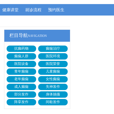
健康讲堂
就诊流程
预约医生
栏目导航
NAVIGATION
抗癫药物
癫痫治疗
癫痫人群
医院环境
医院设备
医院荣誉
青年癫痫
儿童癫痫
老年癫痫
女性癫痫
成人癫痫
失神发作
部分发作
身体抽搐
阵挛发作
间歇发作