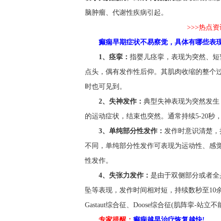
脑肿瘤、代谢性疾病引起。
>>>热点
癫痫早期症状不易察觉，具体有哪些表现
1、痉挛：
指婴儿痉挛，表现为突然、短
点头，偶有发作性后仰。其肌肉收缩的整个过
时也可见到。
2、失神发作：
典型失神表现为突然发生
的运动症状，结束也突然。通常持续5-20秒
3、单纯部分性发作：
发作时意识清楚，
不同，单纯部分性发作可表现为运动性、感
性发作。
4、失张力发作：
是由于双侧部分或者全
坠等表现，发作时间相对短，持续数秒至10余
Gastaut综合征、Doose综合征(肌阵挛-
专家提醒：
癫痫越早治疗恢复越快!