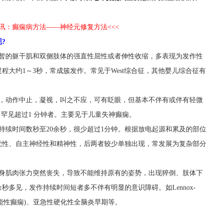
资讯：癫痫病方法——神经元修复方法<<<
?
暂的躯干肌和双侧肢体的强直性屈性或者伸性收缩，多表现为发作性
程大约1～3秒，常成簇发作。常见于West综合征，其他婴儿综合征有
，动作中止，凝视，叫之不应，可有眨眼，但基本不伴有或伴有轻微
，罕见超过1 分钟者。主要见于儿童失神癫痫。
持续时间数秒至20余秒，很少超过1分钟。根据放电起源和累及的部位
觉性、自主神经性和精神性，后两者较少单独出现，常发展为复杂部分
身肌肉张力突然丧失，导致不能维持原有的姿势，出现猝倒、肢体下
秒多见，发作持续时间短者多不伴有明显的意识障碍。如Lennox-
站立不能性癫痫)、亚急性硬化性全脑炎早期等。