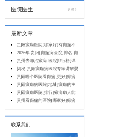
医院医生
更多》
最新文章
贵阳癫痫医院[哪家好]有癫痫不
能吃什么?
2026年|贵阳[癫痫病医院]排名-癫
痫病人检查对身体有影响吗?
贵州去哪治癫痫-医院排行榜[详
细排名]癫痫会导致病人精神失常
揭秘!贵阳癫痫病医院专家讲解婴
吗?
儿为什么会得癫痫呢
贵阳哪个医院看癫痫[更好]癫痫
发作有什么症状表现?
贵阳癫痫病医院[地址]癫痫的主
要症状是什么?
贵阳癫痫医院[排行]癫痫病人能
熬夜吗?
贵州看癫痫的医院[哪家好]癫痫
的三大类原因?
联系我们