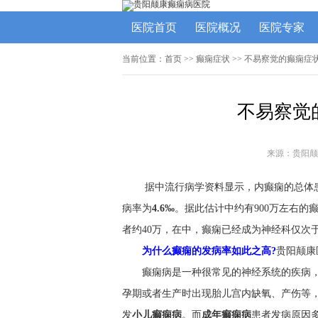
医院首页
医院概况
医院专家
当前位置：
首页
>>
癫痫症状
>> 不易察觉的癫痫症
不易察觉
来源：贵阳颠
据中流行病学资料显示，内癫痫的总体
病率为
4.6‰
。据此估计中约有900万左右的
者约40万，在中，癫痫已经成为神经科仅次
为什么癫痫的发病率如此之高?
贵阳颠康
癫痫病是一种很常见的神经系统的疾病，
孕期或者生产时出现胎儿宫内缺氧、产伤等
发
小儿癫痫病
。而
成年癫痫病
患者发病原因