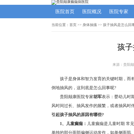
医院首页
医院概况
医院专家
当前位置：
首页
>> 身体抽搐 >> 孩子抽风是怎么回
孩子
来源：贵阳颠
孩子是身体和智力发育的关键时期，而
倒地抽风的，这到底是怎么回事呢?
贵阳颠康医院专家
胡军
表示：婴幼儿时
风时间过长、抽风发作的频繁，或者抽风时
引起孩子抽风的原因有哪些?
1、儿童癫痫：
儿童癫痫是儿童时期 常
单纯的部分面部偏侧运动发作，如单侧面肌