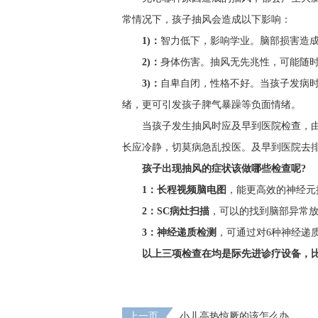
常情况下，孩子抽风会造成以下影响：
1)：
智力低下，影响学业。脑部损害造
2)：
身体伤害。抽风无先兆性，可能随
3)：
自卑自闭，性格不好。当孩子发病
绪，更可引发孩子脾气暴躁等负面情绪。
当孩子发生抽风时应及早到医院检查，
长应冷静，切莫病急乱投医。及早到医院去
孩子出现抽风的症状该做哪些检查呢?
1：长程视频脑电图
，能更高效的神经元
2：SC病灶扫描
，可以的找到脑部异常放
3：神经递质检测
，可通过对6种神经递
以上三项检查在均是际先进诊疗设备，比
上一页
小儿高热惊厥的该怎么办