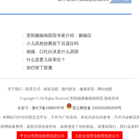
贵阳癫痫病医院专家介绍：癫痫症
小儿高热惊厥留下后遗症吗
抽搐、口吐白沫是什么原因
什么是婴儿痉挛症？
加巴喷丁胶囊
关于我们
-
联系方式
-
就诊流程
-
预约医生
-
健康讲堂
-
网站地图
Copyright © All Rights Reserved 贵阳颠康癫痫病医院 版权所有
备案号：
黔ICP备16000195号
贵公网安备 52010202002059号
：本网站只针对内部交流平台，不作为广告宣传。本站内容仅供参考，不作为诊断及
互联网收集整理，版权归原创者所有，如果侵犯了你的权益，请通知我们，我们会及时
平台公司营业执照信息公示
入驻企业营业执照信息公示