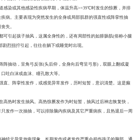
道感染或其他感染性疾病早期，体温升高>=39℃时发生的惊厥，并排
性疾病。主要表现为突然发生的全身或局部肌群的强直性或阵挛性抽
识丧失。
都可引起孩子抽风，这属全身性的，还有局部性的如腓肠肌(俗称小腿
部剧烈扭拧引起，往往在躺下或睡觉时出现。
阵阵抽动，呈角弓反张(头后仰，全身向后弯呈弓形)，双眼上翻或凝
、口吐白沫或血沫、瞳孔散大等。
强直、阵挛性发作，或感觉异常发作，历时短暂，意识清楚。这是癫
儿在高热时发生抽风。高热惊厥发作为时短暂，抽风过后神志恢复快，
常只发作一次抽抽，可以排除脑内疾病及其它严重病疾，且热退后一周
脑神经元异常放电现象，长期发作或者发作严重会损伤孩子的脑部。通