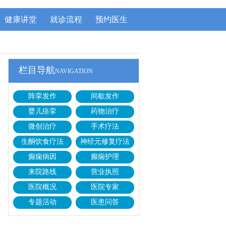
健康讲堂
就诊流程
预约医生
栏目导航
NAVIGATION
阵挛发作
间歇发作
婴儿痉挛
药物治疗
微创治疗
手术疗法
生酮饮食疗法
神经元修复疗法
癫痫病因
癫痫护理
来院路线
营业执照
医院概况
医院专家
专题活动
医患问答