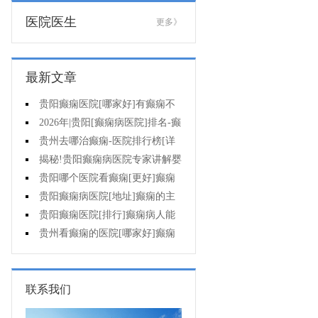
医院医生
更多》
最新文章
贵阳癫痫医院[哪家好]有癫痫不
能吃什么?
2026年|贵阳[癫痫病医院]排名-癫
痫病人检查对身体有影响吗?
贵州去哪治癫痫-医院排行榜[详
细排名]癫痫会导致病人精神失常
揭秘!贵阳癫痫病医院专家讲解婴
吗?
儿为什么会得癫痫呢
贵阳哪个医院看癫痫[更好]癫痫
发作有什么症状表现?
贵阳癫痫病医院[地址]癫痫的主
要症状是什么?
贵阳癫痫医院[排行]癫痫病人能
熬夜吗?
贵州看癫痫的医院[哪家好]癫痫
的三大类原因?
联系我们