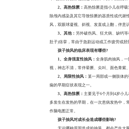
2、高热惊厥：
高热惊厥是指小儿在呼吸
除颅内感染及其它导致惊厥的器质性或代谢
风，双眼球凝视、斜视、发直或上翻，伴意
3、其他：
另外破伤风、狂犬病、缺钙等
肚子)痉挛，常由于急剧运动或工作疲劳或胫
孩子抽风的临床表现有哪些?
1、全身强直性抽风：
全身肌肉抽风，一
视，神志不清，常伴晕厥、尖叫、面色青紫
2、局限性抽风：
某一局部或一侧肢体的
痫的早期症状表现之一。
3、高热惊厥：
主要见于6个月到4岁小
多发生在发热的早期，在一次患病发热中，
作脑电图正常。
孩子抽风对成长会造成哪些影响?
无论哪种原因造成的抽风，都会产生大