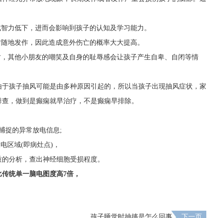
成智力低下，进而会影响到孩子的认知及学习能力。
时随地发作，因此造成意外伤亡的概率大大提高。
时，其他小朋友的嘲笑及自身的耻辱感会让孩子产生自卑、自闭等情
由于孩子抽风可能是由多种原因引起的，所以当孩子出现抽风症状，家
排查，做到是癫痫就早治疗，不是癫痫早排除。
捕捉的异常放电信息;
电区域(即病灶点)，
质的分析，查出神经细胞受损程度。
传统单一脑电图度高7倍，
孩子睡觉时抽搐是怎么回事
下一页