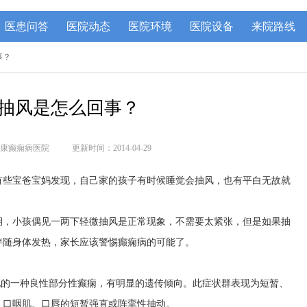
医患问答
医院动态
医院环境
医院设备
来院路线
事？
抽风是怎么回事？
康癫痫病医院
更新时间：2014-04-29
有些宝爸宝妈发现，自己家的孩子有时候睡觉会抽风，也有平白无故就
期，小孩偶见一两下轻微抽风是正常现象，不需要太紧张，但是如果抽
伴随身体发热，家长应该警惕癫痫病的可能了。
见的一种良性部分性癫痫，有明显的遗传倾向。此症状群表现为短暂、
、口咽肌、口唇的短暂强直或阵挛性抽动。