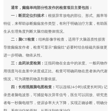
通常，癫痫单纯部分性发作的检查项目主要包括：
一：断层定位扫描术：
根据异常放电的部位、形式、频率等
特征，来帮助诊断癫痫发作类型，有利于明确治疗方案，有助医
生从生理角度判断大脑功能整体情况。
二：脑CT检查：
结构影像学检查，适用于大脑器质性损害
导致癫痫发作者，检查可显示“癫痫灶”必要时结合核磁共振做更
进一步明确。物依从性。
三：
血药浓度检测：
泛指药物在全血中的浓度。一般药物作
用强度与在血浆中浓度成正比。检查可明确药物在患者体内代谢
情况，可为调整药物及剂量依据。
四：
长程视频脑电图检查：
可以连续24小时(或更长时间) 记
录患者脑电波形，可捕捉每次异常信号，医生可以回放、研究患
者每一秒脑电细节，使误诊率大大下降，实现正确诊断，明确分
型，系统治疗的原则。从而达到临床治疗。