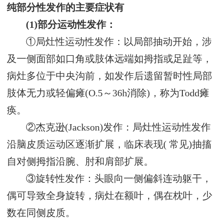
纯部分性发作的主要症状有
(1)部分运动性发作：
①局灶性运动性发作：以局部抽动开始，涉
及一侧面部如口角或肢体远端如拇指或足趾等，
病灶多位于中央沟前，如发作后遗留暂时性局部
肢体无力或轻偏瘫(O.5～36h消除)，称为Todd瘫
痪。
②杰克逊(Jackson)发作：局灶性运动性发作
沿脑皮质运动区逐渐扩展，临床表现( 常见)抽搐
自对侧拇指沿腕、肘和肩部扩展。
③旋转性发作：头眼向一侧偏斜连动躯干，
偶可导致全身旋转，病灶在额叶，偶在枕叶，少
数在同侧皮质。