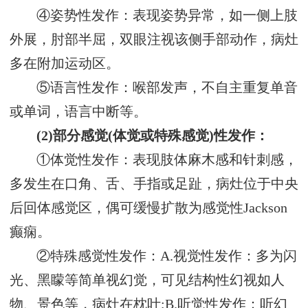
④姿势性发作：表现姿势异常，如一侧上肢
外展，肘部半屈，双眼注视该侧手部动作，病灶
多在附加运动区。
⑤语言性发作：喉部发声，不自主重复单音
或单词，语言中断等。
(2)部分感觉(体觉或特殊感觉)性发作：
①体觉性发作：表现肢体麻木感和针刺感，
多发生在口角、舌、手指或足趾，病灶位于中央
后回体感觉区，偶可缓慢扩散为感觉性Jackson
癫痫。
②特殊感觉性发作：A.视觉性发作：多为闪
光、黑矇等简单视幻觉，可见结构性幻视如人
物、景色等，病灶在枕叶;B.听觉性发作：听幻