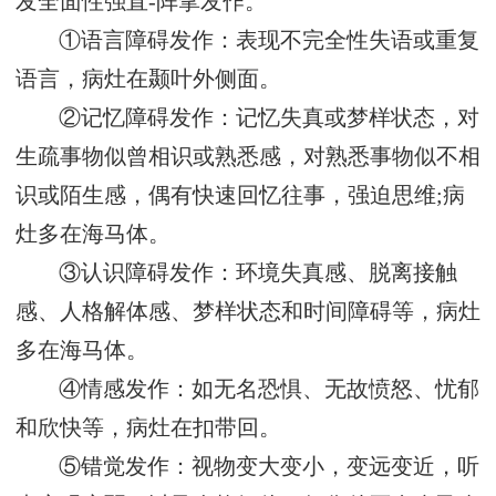
发全面性强直-阵挛发作。
①语言障碍发作：表现不完全性失语或重复
语言，病灶在颞叶外侧面。
②记忆障碍发作：记忆失真或梦样状态，对
生疏事物似曾相识或熟悉感，对熟悉事物似不相
识或陌生感，偶有快速回忆往事，强迫思维;病
灶多在海马体。
③认识障碍发作：环境失真感、脱离接触
感、人格解体感、梦样状态和时间障碍等，病灶
多在海马体。
④情感发作：如无名恐惧、无故愤怒、忧郁
和欣快等，病灶在扣带回。
⑤错觉发作：视物变大变小，变远变近，听