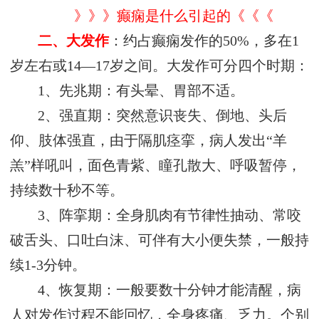
》》》癫痫是什么引起的《《《
二、大发作
：约占癫痫发作的50%，多在1
岁左右或14—17岁之间。大发作可分四个时期：
1、先兆期：有头晕、胃部不适。
2、强直期：突然意识丧失、倒地、头后
仰、肢体强直，由于隔肌痉挛，病人发出“羊
羔”样吼叫，面色青紫、瞳孔散大、呼吸暂停，
持续数十秒不等。
3、阵挛期：全身肌肉有节律性抽动、常咬
破舌头、口吐白沫、可伴有大小便失禁，一般持
续1-3分钟。
4、恢复期：一般要数十分钟才能清醒，病
人对发作过程不能回忆，全身疼痛、乏力。个别