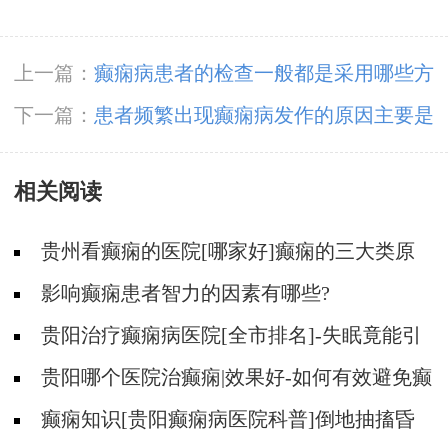
上一篇：
癫痫病患者的检查一般都是采用哪些方
法呢
下一篇：
患者频繁出现癫痫病发作的原因主要是
什么呢
相关阅读
贵州看癫痫的医院[哪家好]癫痫的三大类原
因?
影响癫痫患者智力的因素有哪些?
贵阳治疗癫痫病医院[全市排名]-失眠竟能引
起癫痫吗？
贵阳哪个医院治癫痫|效果好-如何有效避免癫
痫诱因？
癫痫知识[贵阳癫痫病医院科普]倒地抽搐昏