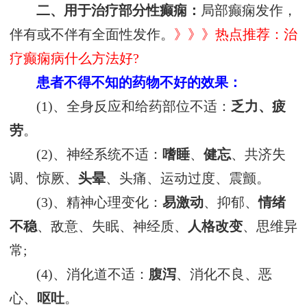
二、用于治疗部分性癫痫：
局部癫痫发作，
伴有或不伴有全面性发作。
》》》热点推荐：治
疗癫痫病什么方法好?
患者不得不知的药物不好的效果：
(1)、全身反应和给药部位不适：
乏力、疲
劳
。
(2)、神经系统不适：
嗜睡
、
健忘
、共济失
调、惊厥、
头晕
、头痛、运动过度、震颤。
(3)、精神心理变化：
易激动
、抑郁、
情绪
不稳
、敌意、失眠、神经质、
人格改变
、思维异
常;
(4)、消化道不适：
腹泻
、消化不良、恶
心、
呕吐
。