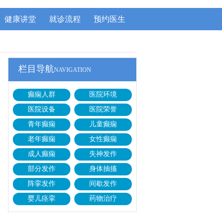
健康讲堂
就诊流程
预约医生
栏目导航
NAVIGATION
癫痫人群
医院环境
医院设备
医院荣誉
青年癫痫
儿童癫痫
老年癫痫
女性癫痫
成人癫痫
失神发作
部分发作
身体抽搐
阵挛发作
间歇发作
婴儿痉挛
药物治疗