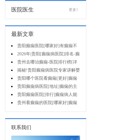
医院医生
更多》
最新文章
贵阳癫痫医院[哪家好]有癫痫不
能吃什么?
2026年|贵阳[癫痫病医院]排名-癫
痫病人检查对身体有影响吗?
贵州去哪治癫痫-医院排行榜[详
细排名]癫痫会导致病人精神失常
揭秘!贵阳癫痫病医院专家讲解婴
吗?
儿为什么会得癫痫呢
贵阳哪个医院看癫痫[更好]癫痫
发作有什么症状表现?
贵阳癫痫病医院[地址]癫痫的主
要症状是什么?
贵阳癫痫医院[排行]癫痫病人能
熬夜吗?
贵州看癫痫的医院[哪家好]癫痫
的三大类原因?
联系我们