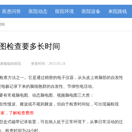
医患问答
医院动态
医院环境
医院设备
来院路线
时间
图检查要多长时间
康癫痫病医院
更新时间：2015-05-24
的检查方法之一。它是通过精密的电子仪器，从头皮上将脑部的自发性
过电极记录下来的脑细胞群的自发性、节律性电活动。
要有常规脑电图、动态脑电图、视频脑电图三大类：
在性慢波、棘波或不规则棘波，但由于检查时间短，可出现漏检现
专家，了解检查费用
型盒式磁带记录装置，可在病人处于正常环境下，从事日常活动的过
。检查时间为24小时。