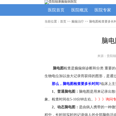
医院首页
医院概况
医院专家
当前位置：
首页
>>
癫痫治疗
>> 脑电图检查要多长
脑电
来源：贵阳颠
脑电图
检查是癫痫病诊断和分类 重要
生物电位加以放大记录而获得的图形，是通
那么，脑电图检查要多长时间?
临床上主
1、普通脑电图：
脑电图是用来记录出散
象。检查时间在5-10分钟左右。
》》》询问
2、动态脑电图：
是由病人携带的一种微
程中，长时间实时的记录病人的全部脑电活动