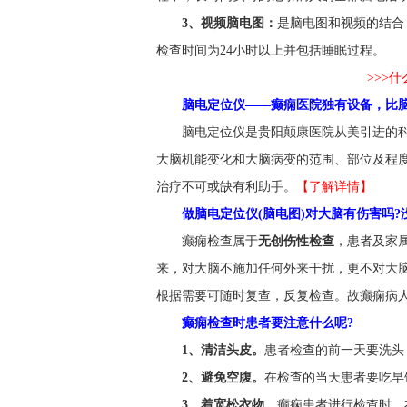
3、视频脑电图：
是脑电图和视频的结合，
检查时间为24小时以上并包括睡眠过程。
>>>
脑电定位仪——癫痫医院独有设备，比脑
脑电定位仪是贵阳颠康医院从美引进的
大脑机能变化和大脑病变的范围、部位及程
治疗不可或缺有利助手。
【了解详情】
做脑电定位仪(脑电图)对大脑有伤害吗?
癫痫检查属于
无创伤性检查
，患者及家
来，对大脑不施加任何外来干扰，更不对大
根据需要可随时复查，反复检查。故癫痫病人
癫痫检查时患者要注意什么呢?
1、清洁头皮。
患者检查的前一天要洗头
2、避免空腹。
在检查的当天患者要吃早
3、着宽松衣物。
癫痫患者进行检查时，