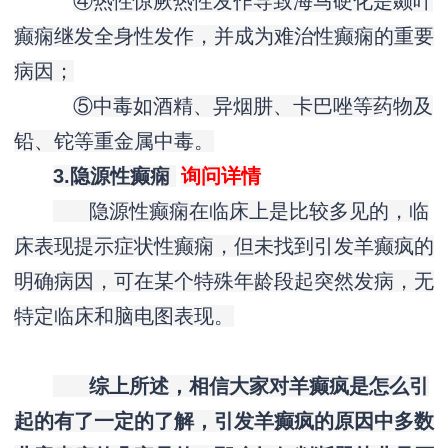
④热性惊厥热性发作导致海马硬化是颞叶
癫痫继发全身性发作，并成为难治性癫痫的重要
病因；
⑤中毒如酒精、异烟肼、卡巴唑等药物及
铅、铊等重金属中毒。
3.隐源性癫痫
询问详情
隐源性癫痫在临床上是比较多见的，临
床表现提示症状性癫痫，但未找到引发羊癫疯的
明确病因，可在某个特殊年龄段起突然发病，无
特定临床和脑电图表现。
综上所述，相信大家对羊癫疯是怎么引
起的有了一定的了解，引发羊癫疯的原因中多数