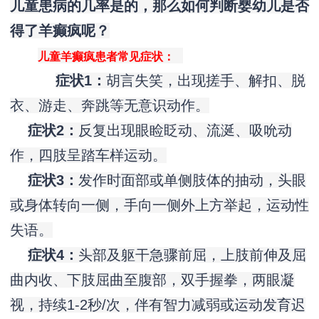
儿童患病的几率是的，那么如何判断婴幼儿是否
得了羊癫疯呢？
儿童羊癫疯患者常见症状：
症状1
：
胡言失笑，出现搓手、解扣、脱
衣、游走、奔跳等无意识动作。
症状2
：
反复出现眼睑眨动、流涎、吸吮动
作，四肢呈踏车样运动。
症状3
：
发作时面部或单侧肢体的抽动，头眼
或身体转向一侧，手向一侧外上方举起，运动性
失语。
症状4
：
头部及躯干急骤前屈，上肢前伸及屈
曲内收、下肢屈曲至腹部，双手握拳，两眼凝
视，持续1-2秒/次，伴有智力减弱或运动发育迟