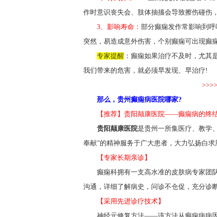
作时意识丧失会、肢体抽搐会导致擦伤碰伤
3、影响寿命：
部分癫痫发作常影响到呼
突然，易造成意外伤害，个别癫痫可出现癫
专家提醒
：癫痫如果治疗不及时，尤其
我们带来的危害，就必须早发现、早治疗!
>>
那么，贵州癫痫病医院哪家?
【推荐】贵阳颠康医院——癫痫病的终结
贵阳颠康医院
是贵州一所集医疗、教学
奉献”的精神服务于广大患者，大力弘扬白
【专家长期亲诊】
癫痫科拥有一支高水准的皮肤病专家团队
沟通，详细了解病史，问诊不仓促，充分诊
【采用先进诊疗技术】
神经元修复方法——该方法从癫痫病病