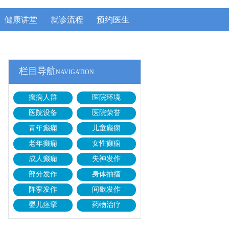
健康讲堂
就诊流程
预约医生
栏目导航
NAVIGATION
癫痫人群
医院环境
医院设备
医院荣誉
青年癫痫
儿童癫痫
老年癫痫
女性癫痫
成人癫痫
失神发作
部分发作
身体抽搐
阵挛发作
间歇发作
婴儿痉挛
药物治疗