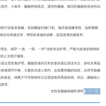
大发作、小发作、癫痫持续状态、遗传性癫痫、难治性癫痫有良好的治
的医疗设备及器械，包括螺旋扫描CT机、磁共振成像系统、远程视频
脑电仿生刺激仪等，帮助患者做的诊断，提高患者的康复率。
务理念。倡导“一患、一医、一护”绿色专业护理，严格为患者的病情保
”的人文医疗服务。
应该注意饮食护理。癫痫患者的日常饮食应该以清淡为主，多吃水果蔬
是体液调节中枢，大量饮水进人体内，会加重间脑的负担，从而导致癫
量的食盐，钠离子可导致神经元过度放电而诱发疾病。所以，癫痫病人
咸菜等。
女性有癫痫病能怀孕吗
下一页