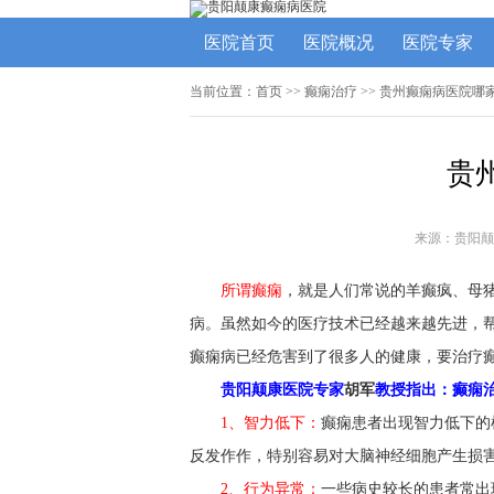
医院首页
医院概况
医院专家
当前位置：
首页
>>
癫痫治疗
>> 贵州癫痫病医院哪
贵
来源：贵阳颠
所谓癫痫
，就是人们常说的羊癫疯、母
病。虽然如今的医疗技术已经越来越先进，
癫痫病已经危害到了很多人的健康，要治疗
贵阳颠康医院专家
胡军
教授指出：癫痫治
1、智力低下：
癫痫患者出现智力低下的
反发作作，特别容易对大脑神经细胞产生损
2、行为异常：
一些病史较长的患者常出