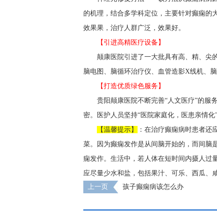
的机理，结合多学科定位，主要针对癫痫的
效果果，治疗人群广泛，效果好。
【引进高精医疗设备】
颠康医院引进了一大批具有高、精、尖
脑电图、脑循环治疗仪、血管造影X线机、
【打造优质绿色服务】
贵阳颠康医院不断完善“人文医疗”的服
密。医护人员坚持“医院家庭化，医患亲情化
【温馨提示】
：在治疗癫痫病时患者还
菜。因为癫痫发作是从间脑开始的，而间脑
痫发作。生活中，若人体在短时间内摄人过
应尽量少水和盐，包括果汁、可乐、西瓜、
上一页
孩子癫痫病该怎么办