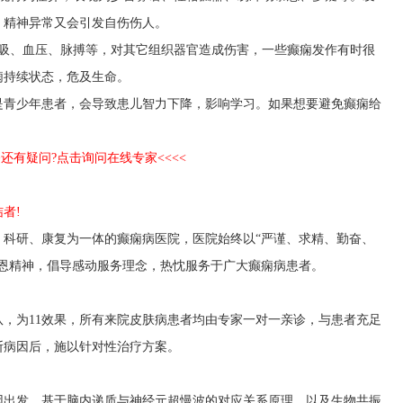
，精神异常又会引发自伤伤人。
吸、血压、脉搏等，对其它组织器官造成伤害，一些癫痫发作有时很
痫持续状态，危及生命。
是青少年患者，会导致患儿智力下降，影响学习。如果想要避免癫痫给
>>还有疑问?点击询问在线专家<<<<
者!
、科研、康复为一体的癫痫病医院，医院始终以“严谨、求精、勤奋、
求恩精神，倡导感动服务理念，热忱服务于广大癫痫病患者。
，为11效果，所有来院皮肤病患者均由专家一对一亲诊，与患者充足
断病因后，施以针对性治疗方案。
因出发、基于脑内递质与神经元超慢波的对应关系原理，以及生物共振