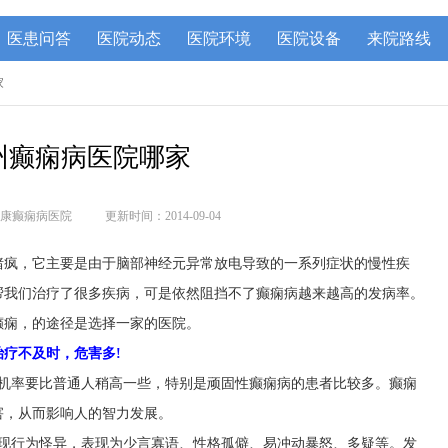
医患问答
医院动态
医院环境
医院设备
来院路线
家
州癫痫病医院哪家
康癫痫病医院
更新时间：2014-09-04
猪疯，它主要是由于脑部神经元异常放电导致的一系列症状的慢性疾
帮我们治疗了很多疾病，可是依然阻挡不了癫痫病越来越高的发病率。
癫痫，的途径是选择一家的医院。
疗不及时，危害多!
机率要比普通人稍高一些，特别是顽固性癫痫病的患者比较多。癫痫
害，从而影响人的智力发展。
现行为怪异，表现为少言寡语、性格孤僻、易冲动暴怒、多疑等。发