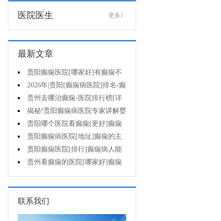
医院医生
更多》
最新文章
贵阳癫痫医院[哪家好]有癫痫不
能吃什么?
2026年|贵阳[癫痫病医院]排名-癫
痫病人检查对身体有影响吗?
贵州去哪治癫痫-医院排行榜[详
细排名]癫痫会导致病人精神失常
揭秘!贵阳癫痫病医院专家讲解婴
吗?
儿为什么会得癫痫呢
贵阳哪个医院看癫痫[更好]癫痫
发作有什么症状表现?
贵阳癫痫病医院[地址]癫痫的主
要症状是什么?
贵阳癫痫医院[排行]癫痫病人能
熬夜吗?
贵州看癫痫的医院[哪家好]癫痫
的三大类原因?
联系我们