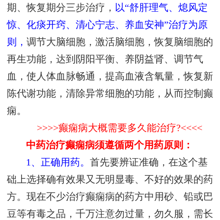
期、恢复期分三步治疗，
以“舒肝理气、熄风定
惊、化痰开窍、清心宁志、养血安神”治疗为原
则，
调节大脑细胞，激活脑细胞，恢复脑细胞的
再生功能，达到阴阳平衡、养阴益肾、调节气
血，使人体血脉畅通，提高血液含氧量，恢复新
陈代谢功能，清除异常细胞的功能，从而控制癫
痫。
>>>>癫痫病大概需要多久能治疗?<<<<
中药治疗癫痫病须遵循两个用药原则：
1、正确用药。
首先要辨证准确，在这个基
础上选择确有效果又无明显毒、不好的效果的药
方。现在不少治疗癫痫病的药方中用砂、铅或巴
豆等有毒之品，千万注意勿过量，勿久服，需长