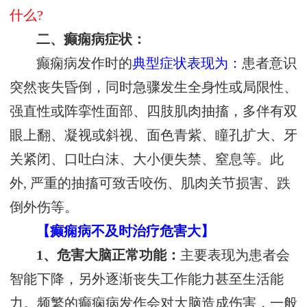
什么?
二、癫痫病症状：
癫痫病发作时的
典型症状表现为：
患者意识
突然丧失昏倒，同时急骤发生全身性或局限性、
强直性或阵挛性面部、四肢肌肉抽搐，多伴有双
眼上翻、凝视或斜视、面色青紫、瞳孔扩大、牙
关紧闭、口吐白沫、大小便失禁、窒息等。此
外, 严重的抽搐可致舌咬伤、肌肉关节损害、跌
倒外伤等。
【癫痫病不及时治疗危害大】
1、危害大脑正常功能：
主要表现为患者会
智能下降，另外逐渐丧失工作能力甚至生活能
力。频繁的癫痫病发作会对大脑造成伤害，一般