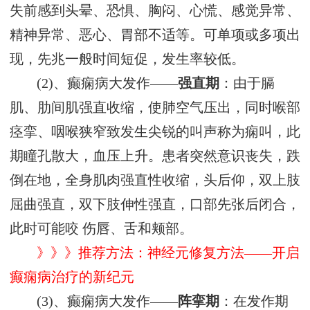
失前感到头晕、恐惧、胸闷、心慌、感觉异常、
精神异常、恶心、胃部不适等。可单项或多项出
现，先兆一般时间短促，发生率较低。
(2)、癫痫病大发作——
强直期
：由于膈
肌、肋间肌强直收缩，使肺空气压出，同时喉部
痉挛、咽喉狭窄致发生尖锐的叫声称为痫叫，此
期瞳孔散大，血压上升。患者突然意识丧失，跌
倒在地，全身肌肉强直性收缩，头后仰，双上肢
屈曲强直，双下肢伸性强直，口部先张后闭合，
此时可能咬 伤唇、舌和颊部。
》》》推荐方法：神经元修复方法——开启
癫痫病治疗的新纪元
(3)、癫痫病大发作——
阵挛期
：在发作期