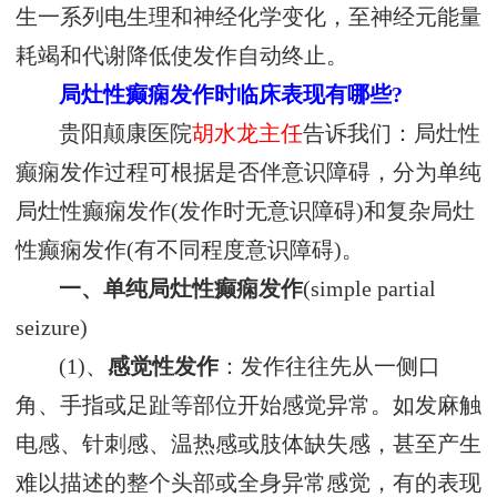
生一系列电生理和神经化学变化，至神经元能量
耗竭和代谢降低使发作自动终止。
局灶性癫痫发作时临床表现有哪些?
贵阳颠康医院
胡水龙主任
告诉我们：局灶性
癫痫发作过程可根据是否伴意识障碍，分为单纯
局灶性癫痫发作(发作时无意识障碍)和复杂局灶
性癫痫发作(有不同程度意识障碍)。
一、单纯局灶性癫痫发作
(simple partial
seizure)
(1)、
感觉性发作
：发作往往先从一侧口
角、手指或足趾等部位开始感觉异常。如发麻触
电感、针刺感、温热感或肢体缺失感，甚至产生
难以描述的整个头部或全身异常感觉，有的表现