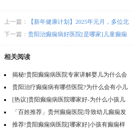
上一篇：
【新年健康计划】2025年元月，多位北
京专家博士亲诊+大额补贴发放，让癫痫患者健
下一篇：
贵阳治癫痫病好医院[是哪家]儿童癫痫
康过年！
病人用哪个什么药？
相关阅读
揭秘!贵阳癫痫病医院专家讲解婴儿为什么会
得癫痫呢
贵阳治疗癫痫病有哪些医院?为什么会有小儿
遗传性癫痫病?
[热议]贵阳癫痫病医院哪家好-为什么小孩儿
会得羊儿疯病？
「百姓推荐」贵州癫痫医院|导致幼儿癫痫发
作的原因是什么？
推荐!贵阳癫痫病医院[哪家好]小孩有癫痫样