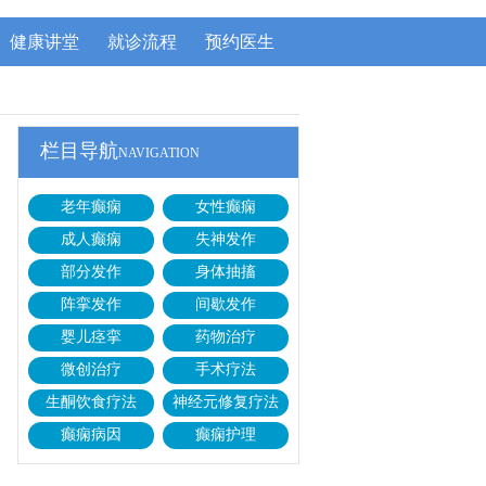
健康讲堂
就诊流程
预约医生
栏目导航
NAVIGATION
老年癫痫
女性癫痫
成人癫痫
失神发作
部分发作
身体抽搐
阵挛发作
间歇发作
婴儿痉挛
药物治疗
微创治疗
手术疗法
生酮饮食疗法
神经元修复疗法
癫痫病因
癫痫护理