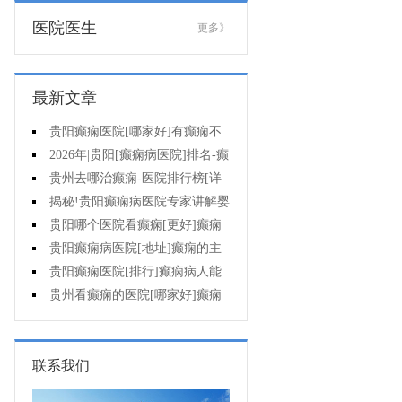
医院医生
更多》
最新文章
贵阳癫痫医院[哪家好]有癫痫不
能吃什么?
2026年|贵阳[癫痫病医院]排名-癫
痫病人检查对身体有影响吗?
贵州去哪治癫痫-医院排行榜[详
细排名]癫痫会导致病人精神失常
揭秘!贵阳癫痫病医院专家讲解婴
吗?
儿为什么会得癫痫呢
贵阳哪个医院看癫痫[更好]癫痫
发作有什么症状表现?
贵阳癫痫病医院[地址]癫痫的主
要症状是什么?
贵阳癫痫医院[排行]癫痫病人能
熬夜吗?
贵州看癫痫的医院[哪家好]癫痫
的三大类原因?
联系我们