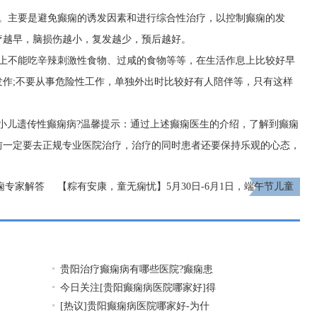
作。主要是避免癫痫的诱发因素和进行综合性治疗，以控制癫痫的发
疗越早，脑损伤越小，复发越少，预后越好。
食上不能吃辛辣刺激性食物、过咸的食物等等，在生活作息上比较好早
作;不要从事危险性工作，单独外出时比较好有人陪伴等，只有这样
小儿遗传性癫痫病?温馨提示：通过上述癫痫医生的介绍，了解到癫痫
前一定要去正规专业医院治疗，治疗的同时患者还要保持乐观的心态，
痫专家解答
【粽有安康，童无痫忧】5月30日-6月1日，端午节儿童
节，北京三甲名医下沉基层，全省联动共抗癫痫
下一
页
贵阳治疗癫痫病有哪些医院?癫痫患
今日关注[贵阳癫痫病医院哪家好]得
[热议]贵阳癫痫病医院哪家好-为什