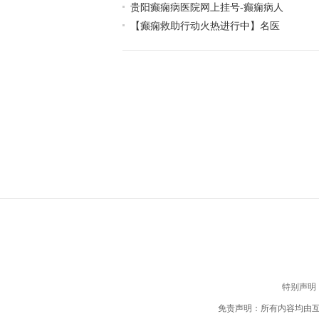
贵阳癫痫病医院网上挂号-癫痫病人
【癫痫救助行动火热进行中】名医
特别声明
免责声明：所有内容均由