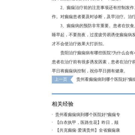
2、癫痫治疗前的注意事项还有控制发
作。对癫痫患者要及时诊断，及早治疗。治
3、癫痫病的预防非常重要。患者在饮
睡早起，不要熬夜，过度疲劳易诱使癫痫病发
才不会使治疗效果大打折扣。
贵阳治疗癫痫病有哪些医院?为什么会有
患者在治疗前有很多诱发因素，患者在治疗
早日将癫痫病控制，祝你早日拥有健康。
上一页
贵州看癫痫病到哪个医院好?癫
为什么吃药后还会发作?
相关经验
贵州看癫痫病到哪个医院好?癫痫专
【白衣执甲，医路生花】昨日，颠
【共克癫痫·爱满贵州】全省癫痫康