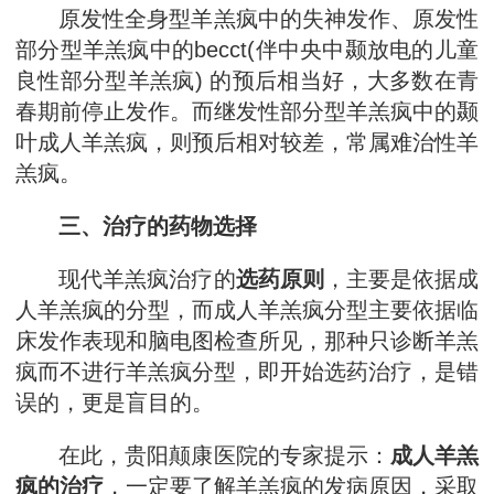
原发性全身型羊羔疯中的失神发作、原发性
部分型羊羔疯中的becct(伴中央中颞放电的儿童
良性部分型羊羔疯) 的预后相当好，大多数在青
春期前停止发作。而继发性部分型羊羔疯中的颞
叶成人羊羔疯，则预后相对较差，常属难治性羊
羔疯。
三、治疗的药物选择
现代羊羔疯治疗的
选药原则
，主要是依据成
人羊羔疯的分型，而成人羊羔疯分型主要依据临
床发作表现和脑电图检查所见，那种只诊断羊羔
疯而不进行羊羔疯分型，即开始选药治疗，是错
误的，更是盲目的。
在此，贵阳颠康医院的专家提示：
成人羊羔
疯的治疗
，一定要了解羊羔疯的发病原因，采取