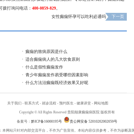
可拨打询问电话：
400-0859-829
。
女性癫痫怀孕可以吃利必通吗
下一页
癫痫的致病原因是什么
适合癫痫病人的几大饮食原则
什么是假性癫痫发作
青少年癫痫发作易受哪些因素影响
什么方法治癫痫既经济效果又好呢
关于我们
-
联系方式
-
就诊流程
-
预约医生
-
健康讲堂
-
网站地图
Copyright © All Rights Reserved 贵阳颠康癫痫病医院 版权所有
备案号：
黔ICP备16000195号
贵公网安备 52010202002059号
：本网站只针对内部交流平台，不作为广告宣传。本站内容仅供参考，不作为诊断及