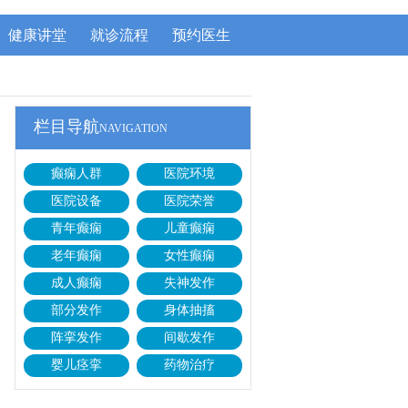
健康讲堂
就诊流程
预约医生
栏目导航
NAVIGATION
癫痫人群
医院环境
医院设备
医院荣誉
青年癫痫
儿童癫痫
老年癫痫
女性癫痫
成人癫痫
失神发作
部分发作
身体抽搐
阵挛发作
间歇发作
婴儿痉挛
药物治疗