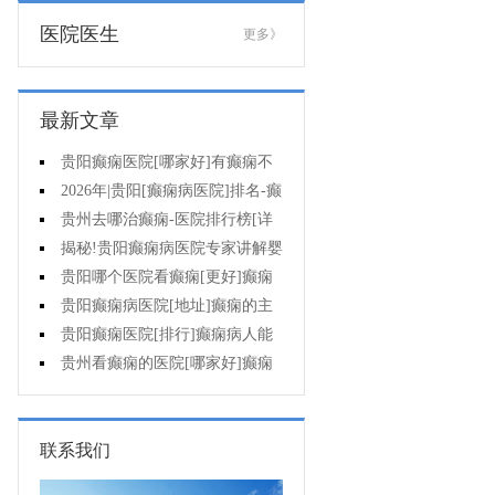
医院医生
更多》
最新文章
贵阳癫痫医院[哪家好]有癫痫不
能吃什么?
2026年|贵阳[癫痫病医院]排名-癫
痫病人检查对身体有影响吗?
贵州去哪治癫痫-医院排行榜[详
细排名]癫痫会导致病人精神失常
揭秘!贵阳癫痫病医院专家讲解婴
吗?
儿为什么会得癫痫呢
贵阳哪个医院看癫痫[更好]癫痫
发作有什么症状表现?
贵阳癫痫病医院[地址]癫痫的主
要症状是什么?
贵阳癫痫医院[排行]癫痫病人能
熬夜吗?
贵州看癫痫的医院[哪家好]癫痫
的三大类原因?
联系我们