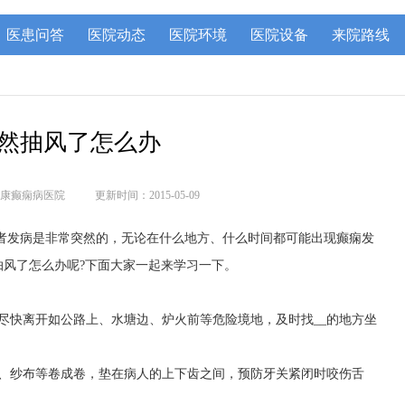
医患问答
医院动态
医院环境
医院设备
来院路线
然抽风了怎么办
康癫痫病医院
更新时间：2015-05-09
者发病是非常突然的，无论在什么地方、什么时间都可能出现癫痫发
风了怎么办呢?下面大家一起来学习一下。
尽快离开如公路上、水塘边、炉火前等危险境地，及时找__的地方坐
绢、纱布等卷成卷，垫在病人的上下齿之间，预防牙关紧闭时咬伤舌