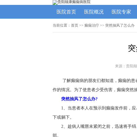
医院首页
医院概况
医院专家
当前位置：
首页
>>
癫痫治疗
>> 突然抽风了怎么办
突
来源：贵阳颠
了解癫痫病的朋友们都知道，癫痫的患
作的情况。为了使患者少受伤害，癫痫突然抽
突然抽风了怎么办?
1、当患者本人在预示到癫痫发作前，应
下或躺下。
2、趁病人嘴唇未紧闭之前，迅速将手
部。