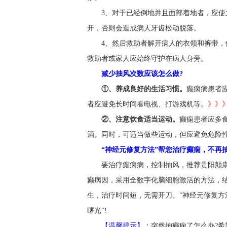
3、对于已经倒地并且面部着地者，应
开，否则会造成病人牙齿松动脱落。
4、然后救助者解开病人的衣领和裤带
救助者或家人应始终守护在病人身旁。
减少抽风次数应该怎么做?
①、养成良好的生活习惯。
癫痫病患者
者应避免长时间看电视、打游戏机等。
》》
②、注意饮食适当运动。
癫痫患者应多
酒。同时，可适当做些运动，但应避免危险
“神经元修复方法”帮您治疗癫痫，不再抽
要治疗癫痫病，控制抽风，推荐贵阳颠
癫病因，采用全数字化脑细胞激活的方法，
生，治疗时间短，无需开刀。"神经元修复方
曙光"!
【温馨提示】：
突然抽癫痫了怎么办?