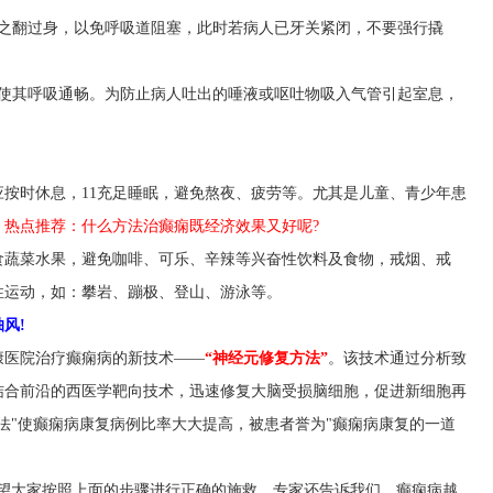
使之翻过身，以免呼吸道阻塞，此时若病人已牙关紧闭，不要强行撬
，使其呼吸通畅。为防止病人吐出的唾液或呕吐物吸入气管引起室息，
应按时休息，11充足睡眠，避免熬夜、疲劳等。尤其是儿童、青少年患
》热点推荐：什么方法治癫痫既经济效果又好呢?
食蔬菜水果，避免咖啡、可乐、辛辣等兴奋性饮料及食物，戒烟、戒
性运动，如：攀岩、蹦极、登山、游泳等。
风!
康医院治疗癫痫病的新技术——
“神经元修复方法”
。该技术通过分析致
结合前沿的西医学靶向技术，迅速修复大脑受损脑细胞，促进新细胞再
法"使癫痫病康复病例比率大大提高，被患者誉为"癫痫病康复的一道
希望大家按照上面的步骤进行正确的施救。专家还告诉我们，癫痫病越