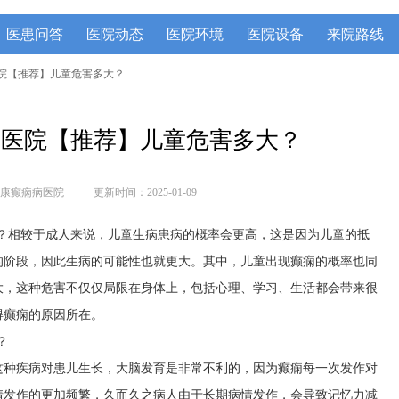
医患问答
医院动态
医院环境
医院设备
来院路线
痫医院【推荐】儿童危害多大？
痫医院【推荐】儿童危害多大？
康癫痫病医院
更新时间：2025-01-09
大？相较于成人来说，儿童生病患病的概率会更高，这是因为儿童的抵
的阶段，因此生病的可能性也就更大。其中，儿童出现癫痫的概率也同
大，这种危害不仅仅局限在身体上，包括心理、学习、生活都会带来很
得癫痫的原因所在。
？
这种疾病对患儿生长，大脑发育是非常不利的，因为癫痫每一次发作对
情发作的更加频繁，久而久之病人由于长期病情发作，会导致记忆力减