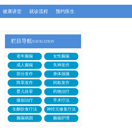
健康讲堂
就诊流程
预约医生
栏目导航
NAVIGATION
老年癫痫
女性癫痫
成人癫痫
失神发作
部分发作
身体抽搐
阵挛发作
间歇发作
婴儿痉挛
药物治疗
微创治疗
手术疗法
生酮饮食疗法
神经元修复疗法
癫痫病因
癫痫护理