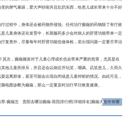
痫变的脾气暴躁，爱大声吵闹并且乱扔东西，给患儿成长带来十分不好
治疗过程中，身体还会被药物所侵蚀。任何治疗癫痫的药物除了有疗效
其是儿童身体还在发育中，长期服药多少会对病人的肝肾功能带来一定
治疗复查外，尽量每年对肝肾功能也做体检，若出现问题一定要尽早治
大？其次，癫痫频发对于儿童心理成长也会带来严重的危害，尤其是在
被其他儿童所排斥，并且还会以病症开玩笑，嘲讽、讥笑患儿，久而久
玩耍远离群体，甚至可能会出现自闭或是儿童抑郁的情况。由此可见，
过脑电图诊断为癫痫，那么一定要及时治疗早日恢复健康。
荐-癫痫怎
贵阳去哪治癫痫-医院排行榜[详细排名]癫痫大发作有哪
些症状
下一页