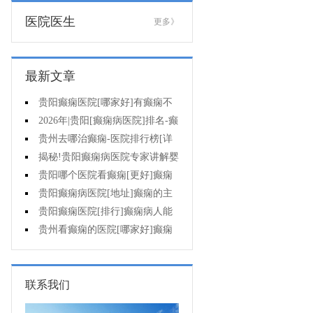
医院医生
更多》
最新文章
贵阳癫痫医院[哪家好]有癫痫不
能吃什么?
2026年|贵阳[癫痫病医院]排名-癫
痫病人检查对身体有影响吗?
贵州去哪治癫痫-医院排行榜[详
细排名]癫痫会导致病人精神失常
揭秘!贵阳癫痫病医院专家讲解婴
吗?
儿为什么会得癫痫呢
贵阳哪个医院看癫痫[更好]癫痫
发作有什么症状表现?
贵阳癫痫病医院[地址]癫痫的主
要症状是什么?
贵阳癫痫医院[排行]癫痫病人能
熬夜吗?
贵州看癫痫的医院[哪家好]癫痫
的三大类原因?
联系我们