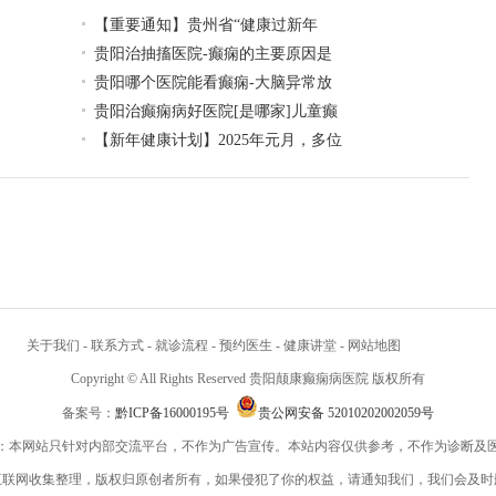
【重要通知】贵州省“健康过新年
贵阳治抽搐医院-癫痫的主要原因是
贵阳哪个医院能看癫痫-大脑异常放
贵阳治癫痫病好医院[是哪家]儿童癫
【新年健康计划】2025年元月，多位
关于我们
-
联系方式
-
就诊流程
-
预约医生
-
健康讲堂
-
网站地图
Copyright © All Rights Reserved 贵阳颠康癫痫病医院 版权所有
备案号：
黔ICP备16000195号
贵公网安备 52010202002059号
：本网站只针对内部交流平台，不作为广告宣传。本站内容仅供参考，不作为诊断及
互联网收集整理，版权归原创者所有，如果侵犯了你的权益，请通知我们，我们会及时