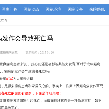
医患问答
医院动态
医院环境
医院设备
来院路线
死亡吗
病发作会导致死亡吗
康癫痫病医院
更新时间：2015-01-20
癫痫病患者来说， 担心的还是会影响其智力发育;而对于成年癫痫
，癫痫病发作会导致患者死亡吗?
专家
胡军
为大家来讲讲：
题，是很多癫痫患者和家属关心的。事实上，临床上因癫痫病发作而死
患者死亡的原因有很多，下面是详细介绍：
致患者呼吸道阻塞引起死亡，而癫痫持续状态是一种急危重症，如不
竭而导致死亡。