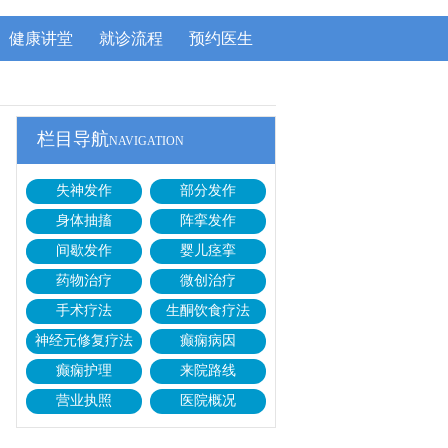
健康讲堂
就诊流程
预约医生
栏目导航
NAVIGATION
失神发作
部分发作
身体抽搐
阵挛发作
间歇发作
婴儿痉挛
药物治疗
微创治疗
手术疗法
生酮饮食疗法
神经元修复疗法
癫痫病因
癫痫护理
来院路线
营业执照
医院概况