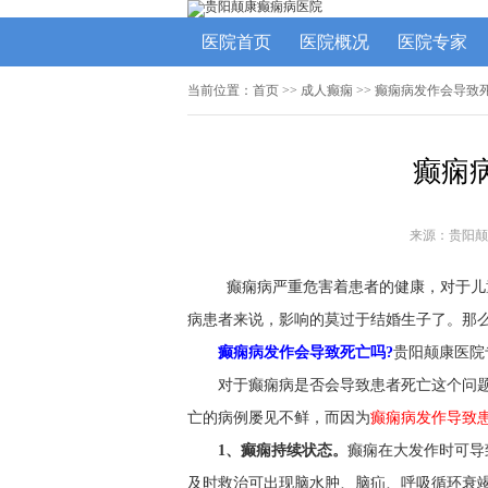
医院首页
医院概况
医院专家
当前位置：
首页
>> 成人癫痫 >> 癫痫病发作会导致
癫痫
来源：贵阳颠
癫痫病严重危害着患者的健康，对于儿童
病患者来说，影响的莫过于结婚生子了。那么
癫痫病发作会导致死亡吗?
贵阳颠康医院
对于癫痫病是否会导致患者死亡这个问
亡的病例屡见不鲜，而因为
癫痫病发作导致
1、癫痫持续状态。
癫痫在大发作时可导
及时救治可出现脑水肿、脑疝、呼吸循环衰