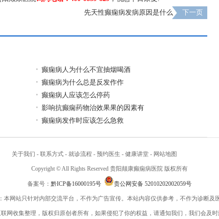
先天性癫痫病发病原因是什么
下一页
癫痫病人为什么不宜抽烟喝酒
癫痫病为什么总是反发作作
癫痫病人应该怎么停药
影响抗癫痫药物治效果果的因素有
癫痫病发作时应该怎么急救
关于我们
-
联系方式
-
就诊流程
-
预约医生
-
健康讲堂
-
网站地图
Copyright © All Rights Reserved 贵阳颠康癫痫病医院 版权所有
备案号：
黔ICP备16000195号
贵公网安备 52010202002059号
：本网站只针对内部交流平台，不作为广告宣传。本站内容仅供参考，不作为诊断及
互联网收集整理，版权归原创者所有，如果侵犯了你的权益，请通知我们，我们会及时