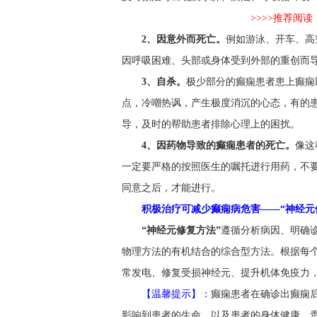
>>>>推荐阅
2、因意外而死亡。
例如游泳、开车、高
因呼吸困难、头部或身体受到外部的重创而
3、自杀。
极少部分的癫痫患者患上癫痫
点，冷嘲热讽，产生极度消沉的心态，有的
导，及时的帮助患者排除心理上的困扰。
4、因药物导致的癫痫患者的死亡。
像这
一定要严格的按照医生的嘱托进行用药，不
同意之后，才能进行。
积极治疗可减少癫痫病危害——“神经元
“神经元修复方法”
遵循分析病因、明确
物理方法的有机结合的综合型方法。根据每
常发电、修复受损神经元、提升机体免疫力，
【温馨提示】：
癫痫患者在确诊出癫痫
影响到患者的生命__以及患者的身体健康。