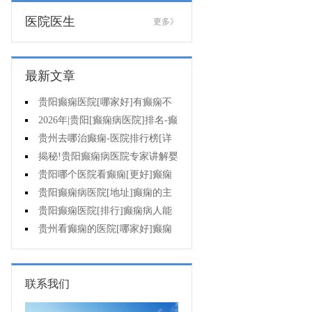
医院医生
更多》
最新文章
贵阳癫痫医院[哪家好]有癫痫不
能吃什么?
2026年|贵阳[癫痫病医院]排名-癫
痫病人检查对身体有影响吗?
贵州去哪治癫痫-医院排行榜[详
细排名]癫痫会导致病人精神失常
揭秘!贵阳癫痫病医院专家讲解婴
吗?
儿为什么会得癫痫呢
贵阳哪个医院看癫痫[更好]癫痫
发作有什么症状表现?
贵阳癫痫病医院[地址]癫痫的主
要症状是什么?
贵阳癫痫医院[排行]癫痫病人能
熬夜吗?
贵州看癫痫的医院[哪家好]癫痫
的三大类原因?
联系我们