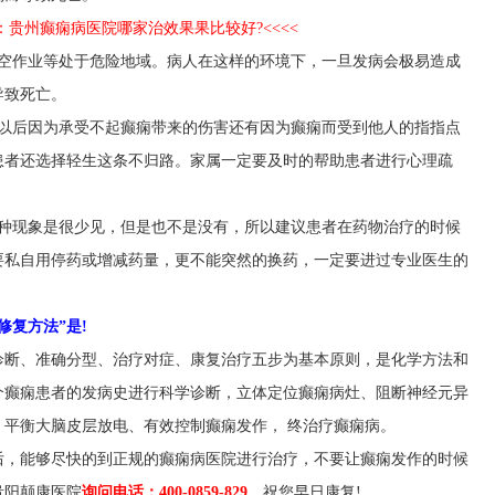
读：贵州癫痫病医院哪家治效果果比较好?<<<<
空作业等处于危险地域。病人在这样的环境下，一旦发病会极易造成
导致死亡。
以后因为承受不起癫痫带来的伤害还有因为癫痫而受到他人的指指点
患者还选择轻生这条不归路。家属一定要及时的帮助患者进行心理疏
种现象是很少见，但是也不是没有，所以建议患者在药物治疗的时候
要私自用停药或增减药量，更不能突然的换药，一定要进过专业医生的
修复方法”是!
诊断、准确分型、治疗对症、康复治疗五步为基本原则，是化学方法和
个癫痫患者的发病史进行科学诊断，立体定位癫痫病灶、阻断神经元异
平衡大脑皮层放电、有效控制癫痫发作， 终治疗癫痫病。
后，能够尽快的到正规的癫痫病医院进行治疗，不要让癫痫发作的时候
贵阳颠康医院
询问电话：400-0859-829
，祝您早日康复!