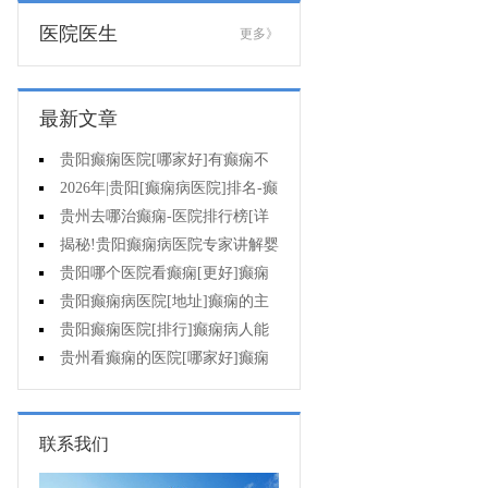
医院医生
更多》
最新文章
贵阳癫痫医院[哪家好]有癫痫不
能吃什么?
2026年|贵阳[癫痫病医院]排名-癫
痫病人检查对身体有影响吗?
贵州去哪治癫痫-医院排行榜[详
细排名]癫痫会导致病人精神失常
揭秘!贵阳癫痫病医院专家讲解婴
吗?
儿为什么会得癫痫呢
贵阳哪个医院看癫痫[更好]癫痫
发作有什么症状表现?
贵阳癫痫病医院[地址]癫痫的主
要症状是什么?
贵阳癫痫医院[排行]癫痫病人能
熬夜吗?
贵州看癫痫的医院[哪家好]癫痫
的三大类原因?
联系我们