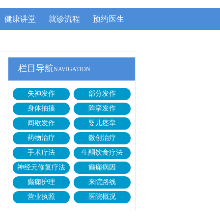
健康讲堂
就诊流程
预约医生
栏目导航
NAVIGATION
失神发作
部分发作
身体抽搐
阵挛发作
间歇发作
婴儿痉挛
药物治疗
微创治疗
手术疗法
生酮饮食疗法
神经元修复疗法
癫痫病因
癫痫护理
来院路线
营业执照
医院概况