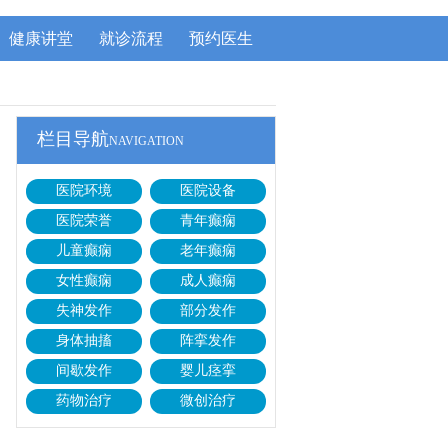
健康讲堂
就诊流程
预约医生
栏目导航
NAVIGATION
医院环境
医院设备
医院荣誉
青年癫痫
儿童癫痫
老年癫痫
女性癫痫
成人癫痫
失神发作
部分发作
身体抽搐
阵挛发作
间歇发作
婴儿痉挛
药物治疗
微创治疗