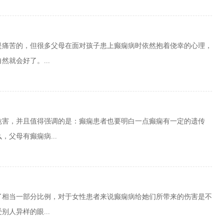
是痛苦的，但很多父母在面对孩子患上癫痫病时依然抱着侥幸的心理，
就会好了。...
危害，并且值得强调的是：癫痫患者也要明白一点癫痫有一定的遗传
父母有癫痫病...
了相当一部分比例，对于女性患者来说癫痫病给她们所带来的伤害是不
人异样的眼...