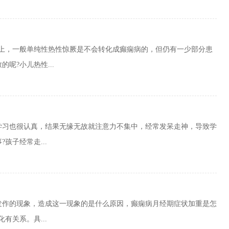
床上，一般单纯性热性惊厥是不会转化成癫痫病的，但仍有一少部分患
呢?小儿热性...
学习也很认真，结果无缘无故就注意力不集中，经常发呆走神，导致学
孩子经常走...
发作的现象，造成这一现象的是什么原因，癫痫病月经期症状加重是怎
有关系。具...