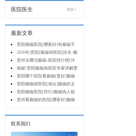
医院医生
更多》
最新文章
贵阳癫痫医院[哪家好]有癫痫不
能吃什么?
2026年|贵阳[癫痫病医院]排名-癫
痫病人检查对身体有影响吗?
贵州去哪治癫痫-医院排行榜[详
细排名]癫痫会导致病人精神失常
揭秘!贵阳癫痫病医院专家讲解婴
吗?
儿为什么会得癫痫呢
贵阳哪个医院看癫痫[更好]癫痫
发作有什么症状表现?
贵阳癫痫病医院[地址]癫痫的主
要症状是什么?
贵阳癫痫医院[排行]癫痫病人能
熬夜吗?
贵州看癫痫的医院[哪家好]癫痫
的三大类原因?
联系我们