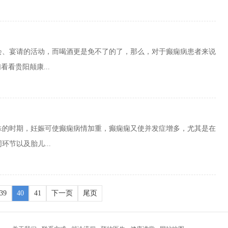
会、宴请的活动，而喝酒更是免不了的了，那么，对于癫痫病患者来说
看贵阳颠康...
殊的时期，妊娠可使癫痫病情加重，癫痫痫又使并发症增多，尤其是在
节以及胎儿...
39
40
41
下一页
尾页