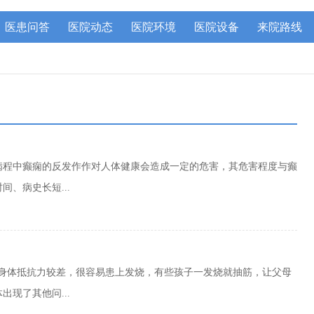
医患问答
医院动态
医院环境
医院设备
来院路线
病程中癫痫的反发作作对人体健康会造成一定的危害，其危害程度与癫
、病史长短...
子身体抵抗力较差，很容易患上发烧，有些孩子一发烧就抽筋，让父母
现了其他问...