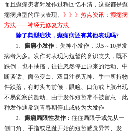
而且癫痫患者对发作过程回忆不清，这些都是癫
痫病典型的症状表现。
》》》热点资讯：癫痫病
方法——神经元修复方法
除了典型症状，癫痫病还有其他表现吗?
1、
癫痫小发作
：失神小发作，以5～10岁发
病者为多。发作时表现为短暂的意识丧失，既不
跌倒，也不抽搐，往往忽然停止原来的活动、中
断谈话、面色变白、双目注视无神、手中所持物
件跌落，有时头向前倾，眼睑、口角或上肢出现
不易觉察的颤动。由于发作短暂常不被留意，此
种发作通常到青春期停止或转为大发作。
2、
癫痫局限性发作
：往往局限于或先从一
侧口角、手指或足趾开始的短暂感觉异常、发