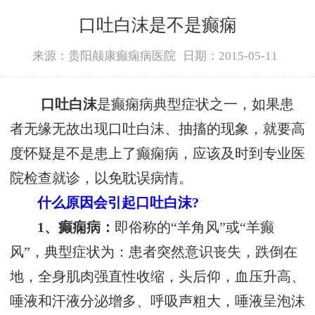
口吐白沫是不是癫痫
来源：贵阳颠康癫痫病医院
日期：2015-05-11
口吐白沫
是癫痫病典型症状之一，如果患
者无缘无故出现口吐白沫、抽搐的现象，就要高
度怀疑是不是患上了癫痫病，应该及时到专业医
院检查就诊，以免耽误病情。
什么原因会引起口吐白沫?
1、癫痫病：
即俗称的“羊角风”或“羊癫
风”，典型症状为：患者突然意识丧失，跌倒在
地，全身肌肉强直性收缩，头后仰，血压升高、
唾液和汗液分泌增多、呼吸声粗大，唾液呈泡沫