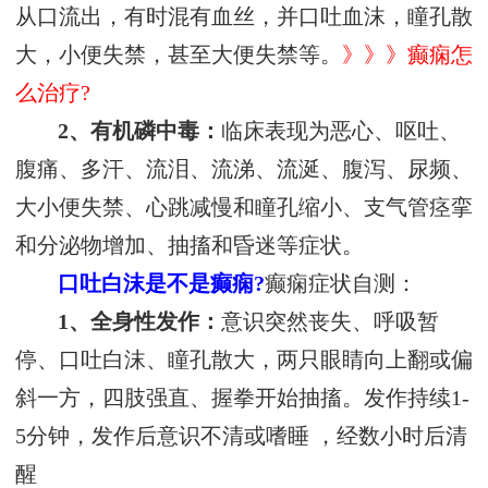
从口流出，有时混有血丝，并口吐血沫，瞳孔散
大，小便失禁，甚至大便失禁等。
》》》癫痫怎
么治疗?
2、有机磷中毒：
临床表现为恶心、呕吐、
腹痛、多汗、流泪、流涕、流涎、腹泻、尿频、
大小便失禁、心跳减慢和瞳孔缩小、支气管痉挛
和分泌物增加、抽搐和昏迷等症状。
口吐白沫是不是癫痫?
癫痫症状自测：
1、全身性发作：
意识突然丧失、呼吸暂
停、口吐白沫、瞳孔散大，两只眼睛向上翻或偏
斜一方，四肢强直、握拳开始抽搐。发作持续1-
5分钟，发作后意识不清或嗜睡 ，经数小时后清
醒