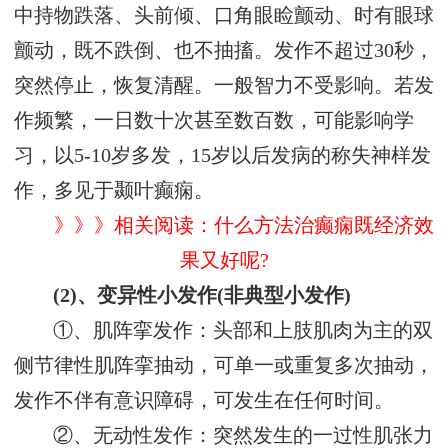
中持物跌落、头前倾、口角眼睑颤动、时有眼球
颤动，既不跌倒、也不抽搐。发作不超过30秒，
突然停止，恢复清醒。一般智力不受影响。若发
作频繁，一日数十次甚至数百数，可能影响学
习，以5-10岁多发，15岁以后发病的称失神样发
作，多见于颞叶癫痫。
》》》相关阅读：什么方法治癫痫既经济效
果又好呢?
(2)、变异性小发作(非典型小发作)
①、肌阵挛发作：头部和上肢肌肉为主的双
侧节律性肌阵挛抽动，可单一或重复多次抽动，
发作不伴有意识障碍，可发生在任何时间。
②、无动性发作：突然发生的一过性肌张力